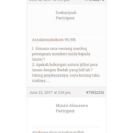
Soehariyadi
Participant
Assalamualaikum Wr.Wb
1. Gimana cara seorang masbuq
perempuan memberi tanda kepada
imam ?
2. Apakah hubungan antara ijtihat para
imam dengan Ibadah yang bid\’ah ?
tolong penjelasannya, saya kurang tahu
soalnya…..
June 23, 2007 at 2:06 pm
#76922316
Munzir Almusawa
Participant
Alaikumsalam warahmatullah