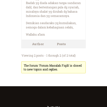
Ibadah yg diada adakan tanpa sandaran
dalil, dan bertentangan pula dg syariah,
misalnya shalat yg dirubah dg bahasa
Indonesia dan yg semacamnya.
Demikian saudaraku yg kumuliakan,
semoga dalam kebahagiaan selalu,
Wallahu a’lam
Author
Posts
Viewing 2 posts - 1 through 2 (of 2 total)
The forum ‘Forum Masalah Fiqih’ is closed
to new topics and replies.