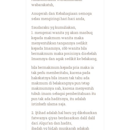
wabarakatuh,
Anugerah dan Kebahagiaan semoga
selau mengiringi hari hari anda,
Saudaraku yg kumuliakan,
1. mengenai wanita yg akan masbuq
kepada makmum wanita maka
menyentuhkan tangannya sedikit
kepada Imamnya, sbb wanita bila
bermakmum maka posisinya disebelah
Imamnya dan agak sedikit ke belakang,
bila bermakmum kepada pria maka ia
tak perlu memberitahu, karena pada
hakekatnya bila imam tak tahu ada
makmum di belakangnya pun tetap
makmumnya sah, karena menyentuh
tubuh imam sebagai pemberitahuan itu
pun tak ada haditsnya, itu adalah
istinbath ulama saja.
2. Ijtihad adalah hal baru yg dikeluarkan
fatwanya qiyas berdasarkan dalil dalil
dari Alqur’an dan hadits,
ibadah yg bid;ah munkarah adakah