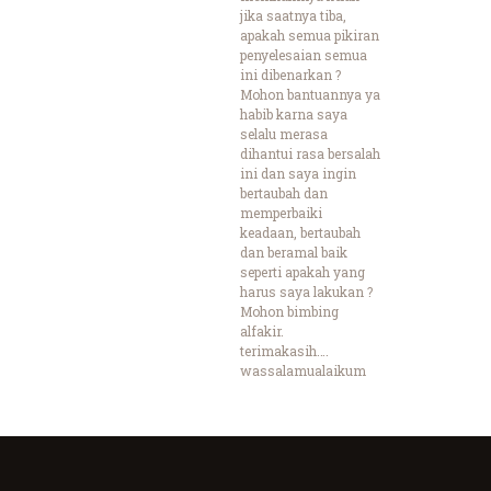
jika saatnya tiba,
apakah semua pikiran
penyelesaian semua
ini dibenarkan ?
Mohon bantuannya ya
habib karna saya
selalu merasa
dihantui rasa bersalah
ini dan saya ingin
bertaubah dan
memperbaiki
keadaan, bertaubah
dan beramal baik
seperti apakah yang
harus saya lakukan ?
Mohon bimbing
alfakir.
terimakasih….
wassalamualaikum