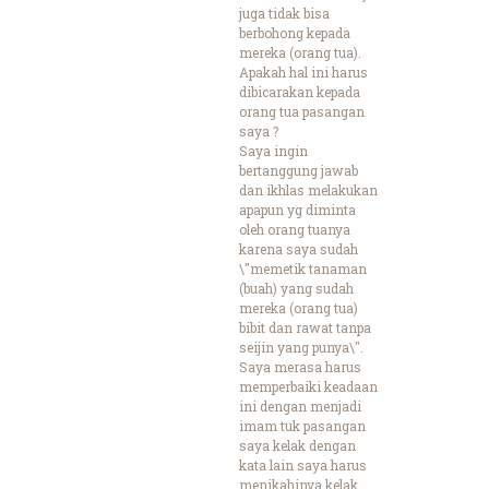
juga tidak bisa
berbohong kepada
mereka (orang tua).
Apakah hal ini harus
dibicarakan kepada
orang tua pasangan
saya ?
Saya ingin
bertanggung jawab
dan ikhlas melakukan
apapun yg diminta
oleh orang tuanya
karena saya sudah
\"memetik tanaman
(buah) yang sudah
mereka (orang tua)
bibit dan rawat tanpa
seijin yang punya\".
Saya merasa harus
memperbaiki keadaan
ini dengan menjadi
imam tuk pasangan
saya kelak dengan
kata lain saya harus
menikahinya kelak