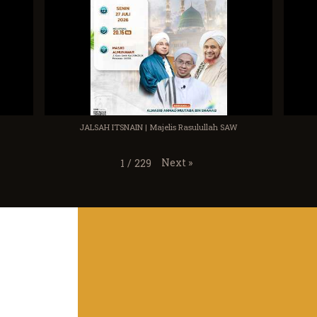
JALSAH ITSNAIN | Majelis Rasulullah SAW
Next
»
1
/
229