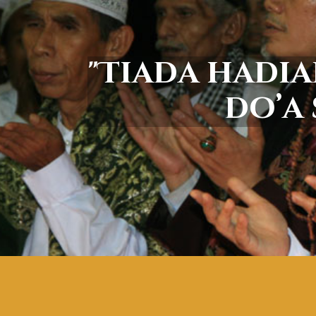
"
T
i
a
d
a
h
a
d
i
a
d
o
’
a