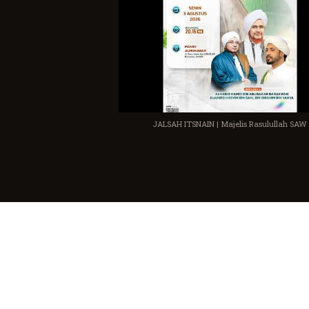
JALSAH ITSNAIN | Majelis Rasulullah SAW