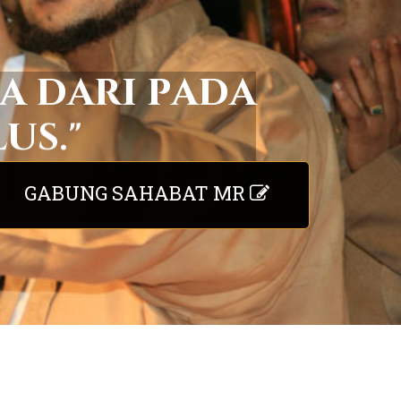
a
d
a
r
i
p
a
d
a
l
u
s
.
"
GABUNG SAHABAT MR