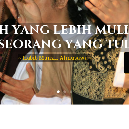
h
y
a
n
g
l
e
b
i
h
m
u
l
i
s
e
o
r
a
n
g
y
a
n
g
t
u
~ Habib Munzir Almusawa ~