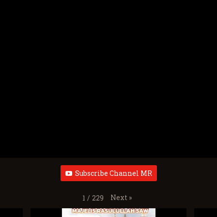
Subscribe Channel MR
Next
»
1
/
229