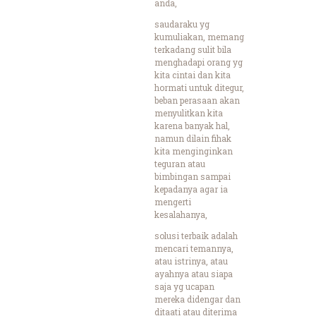
anda,
saudaraku yg
kumuliakan, memang
terkadang sulit bila
menghadapi orang yg
kita cintai dan kita
hormati untuk ditegur,
beban perasaan akan
menyulitkan kita
karena banyak hal,
namun dilain fihak
kita menginginkan
teguran atau
bimbingan sampai
kepadanya agar ia
mengerti
kesalahanya,
solusi terbaik adalah
mencari temannya,
atau istrinya, atau
ayahnya atau siapa
saja yg ucapan
mereka didengar dan
ditaati atau diterima