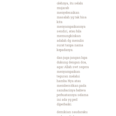
olehnya, itu selalu
mujarab
menyelesaikan
masalah yg tak bisa
kita
menyampaikannya
sendiri, atau bila
memungkinkan
adalah dg menulis
surat tanpa nama
kepadanya.
dan juga jangan lupa
dukung dengan doa,
agar Allah swt segera
menyampaikan
teguran melalui
hamba Nya atau
membersitkan pada
sanubarinya bahwa
perbuatannya selama
ini ada yg perl
diperbaiki.
demikian saudaraku