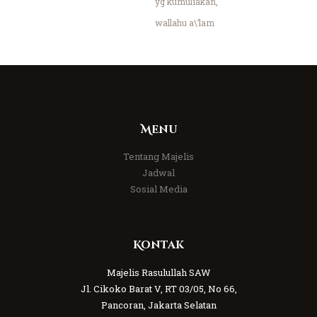
yg kumuliakan,
wallahu a\’lam
Menu
Tentang Majelis
Jadwal
Sosial Media
Kontak
Majelis Rasulullah SAW
Jl. Cikoko Barat V, RT 03/05, No 66,
Pancoran, Jakarta Selatan