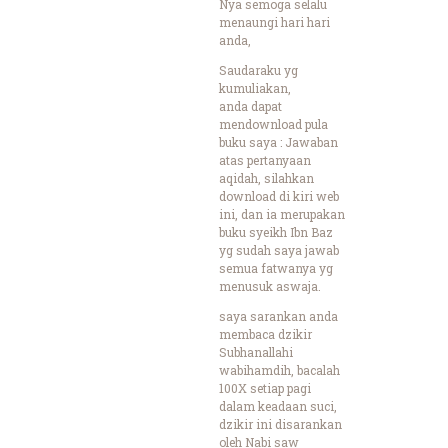
Nya semoga selalu
menaungi hari hari
anda,
Saudaraku yg
kumuliakan,
anda dapat
mendownload pula
buku saya : Jawaban
atas pertanyaan
aqidah, silahkan
download di kiri web
ini, dan ia merupakan
buku syeikh Ibn Baz
yg sudah saya jawab
semua fatwanya yg
menusuk aswaja.
saya sarankan anda
membaca dzikir
Subhanallahi
wabihamdih, bacalah
100X setiap pagi
dalam keadaan suci,
dzikir ini disarankan
oleh Nabi saw