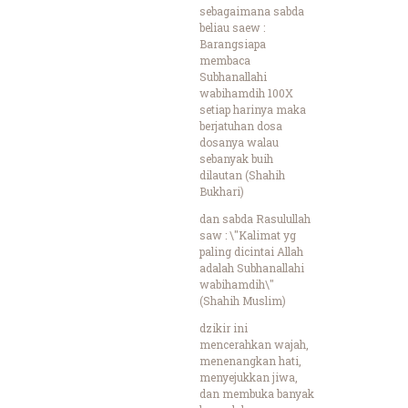
sebagaimana sabda
beliau saew :
Barangsiapa
membaca
Subhanallahi
wabihamdih 100X
setiap harinya maka
berjatuhan dosa
dosanya walau
sebanyak buih
dilautan (Shahih
Bukhari)
dan sabda Rasulullah
saw : \"Kalimat yg
paling dicintai Allah
adalah Subhanallahi
wabihamdih\"
(Shahih Muslim)
dzikir ini
mencerahkan wajah,
menenangkan hati,
menyejukkan jiwa,
dan membuka banyak