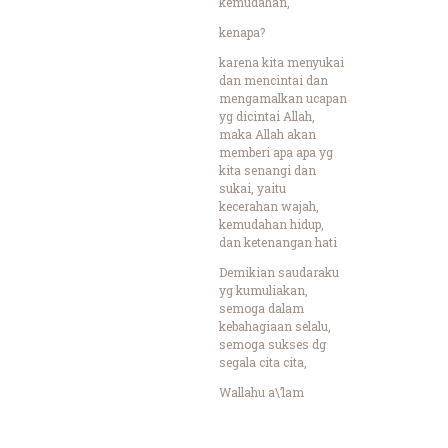
kemudahan,
kenapa?
karena kita menyukai
dan mencintai dan
mengamalkan ucapan
yg dicintai Allah,
maka Allah akan
memberi apa apa yg
kita senangi dan
sukai, yaitu
kecerahan wajah,
kemudahan hidup,
dan ketenangan hati
Demikian saudaraku
yg kumuliakan,
semoga dalam
kebahagiaan selalu,
semoga sukses dg
segala cita cita,
Wallahu a\’lam