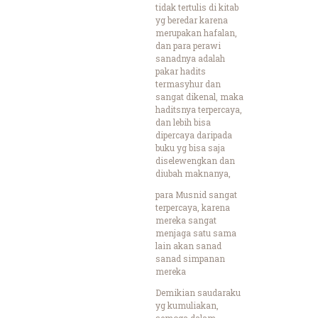
tidak tertulis di kitab
yg beredar karena
merupakan hafalan,
dan para perawi
sanadnya adalah
pakar hadits
termasyhur dan
sangat dikenal, maka
haditsnya terpercaya,
dan lebih bisa
dipercaya daripada
buku yg bisa saja
diselewengkan dan
diubah maknanya,
para Musnid sangat
terpercaya, karena
mereka sangat
menjaga satu sama
lain akan sanad
sanad simpanan
mereka
Demikian saudaraku
yg kumuliakan,
semoga dalam