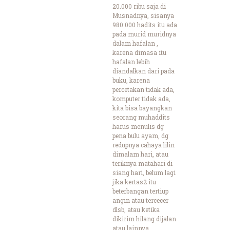
20.000 ribu saja di
Musnadnya, sisanya
980.000 hadits itu ada
pada murid muridnya
dalam hafalan ,
karena dimasa itu
hafalan lebih
diandalkan dari pada
buku, karena
percetakan tidak ada,
komputer tidak ada,
kita bisa bayangkan
seorang muhaddits
harus menulis dg
pena bulu ayam, dg
redupnya cahaya lilin
dimalam hari, atau
teriknya matahari di
siang hari, belum lagi
jika kertas2 itu
beterbangan tertiup
angin atau tercecer
dlsb, atau ketika
dikirim hilang dijalan
atau lainnya,