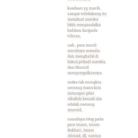
keadaan yg masih
sangat terbelakang itu
membuat mereka
lebih mengandalka
hafalan daripada
tulisan,
nah.. para murid
muridnya menulis
dan menghafal di
buku2 pribadi mereka,
dan Musnid
mengumpulkannya.
maka tak mungkin
seorang masa kini
mencapai gelar
Alhafidz kecuali dia
adalah seorang
musnid,
sanadnya tetap pada
para Imam, Imam
Bukhari, Imam
Ahmad, dll, namun