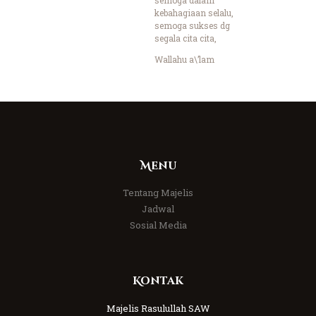
kebahagiaan selalu,
semoga sukses dg
segala cita cita,
Wallahu a\’lam
Menu
Tentang Majelis
Jadwal
Sosial Media
Kontak
Majelis Rasulullah SAW