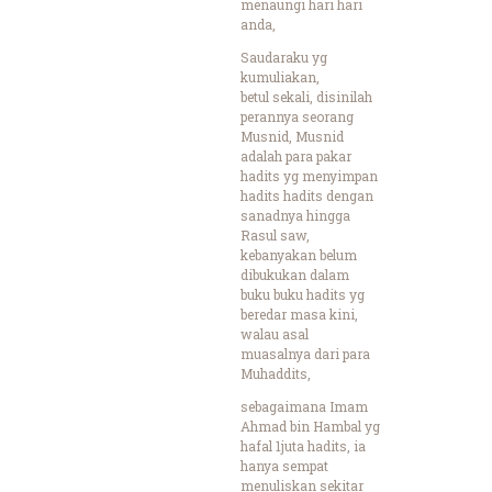
menaungi hari hari
anda,
Saudaraku yg
kumuliakan,
betul sekali, disinilah
perannya seorang
Musnid, Musnid
adalah para pakar
hadits yg menyimpan
hadits hadits dengan
sanadnya hingga
Rasul saw,
kebanyakan belum
dibukukan dalam
buku buku hadits yg
beredar masa kini,
walau asal
muasalnya dari para
Muhaddits,
sebagaimana Imam
Ahmad bin Hambal yg
hafal 1juta hadits, ia
hanya sempat
menuliskan sekitar