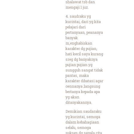
shalawat tsb dan
mengaji 1 juz.
4. saudraku yg
kucintai, dari yg kita
pelajari dari
pertanyaan, peananya
banyak
m,enghabiskan
karakter dg pujian,
hati kecil saya kurang
sreg dg banyaknya
pujian pujian yg
sungguh sangat tidak
pantas, maka
karakter dibatasi agar
oennanya ;langsung
bertanya kepada apa
yg akan
ditanyakannya.
Demikian saudaraku
yg kucintai, semoga
dalam kebahagiaan
selalu, semoga
sukses dg segala cita