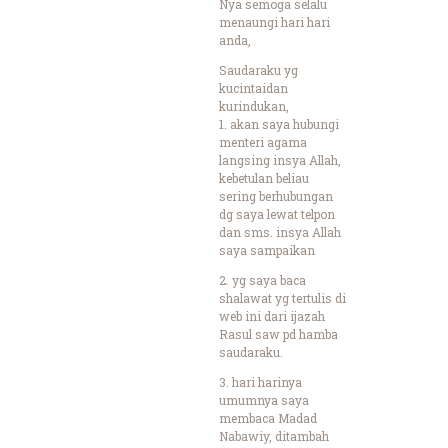
Nya semoga selalu
menaungi hari hari
anda,
Saudaraku yg
kucintaidan
kurindukan,
1. akan saya hubungi
menteri agama
langsing insya Allah,
kebetulan beliau
sering berhubungan
dg saya lewat telpon
dan sms. insya Allah
saya sampaikan
2. yg saya baca
shalawat yg tertulis di
web ini dari ijazah
Rasul saw pd hamba
saudaraku.
3. hari harinya
umumnya saya
membaca Madad
Nabawiy, ditambah