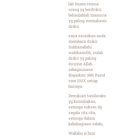
lah Imam semua
orang yg berdzikir,
beliaulahlah manusia
yg paling memahami
dzikir.
saya sarankan anda
membaca dzikir
Subhanallahi
wabihamdih, inilah
dzikir yg paling
dicintai Allah
sebagaimana
diajarkan oleh Rasul
saw 100X setiap
harinya.
Demikian saudaraku
yg kumuliakan,
semoga sukses dg
segala cita cita,
semoga dalam
kebahagiaan selalu,
Wallahu a\’lam