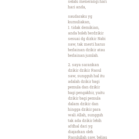
selalu menerangi hari
hari anda,
saudaraku yg
kumuliakan,
1. tidak demikian,
anda boleh berdzikir
sesuai dg dizkir Nabi
saw, tak mesti harus
berlainan dzikir atau
berlainan jumlah.
2. saya sarankan
dzikir dzikir Rasul
saw, sungguh hal itu
adalah dzikir bagi
pemula dan dzikir
bagi pengakhir, yaitu
dzikir bagi pemula
dalam dzikir dan
hingga dzikir para
wali Allah, sungguh
tak ada dzikir lebih
afdhal dari yg
diajarkan oleh
Rasulullah saw, beliau