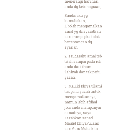
menerangi hari hari
anda dg kebahagiaan,
Saudaraku yg
kumuliakan,
1. boleh mengamalkan
amal yg diisyaratkan
dari mimpi jika tidak
bertentangan dg
syariah.
2. saudaraku amal tsb
telah sampai pada ruh
anda dari ilham
ilahiyah dan tak perlu
ijazah.
3. Maulid Dhiya ullami
tak perlu ijazah untuk
mengamalkannya,
namun lebih afdhal
jika anda mempunyai
sanadnya, saya
Ijazahkan sanad
Maulid Dhiya\’ullami
dari Guru Mulia kita.