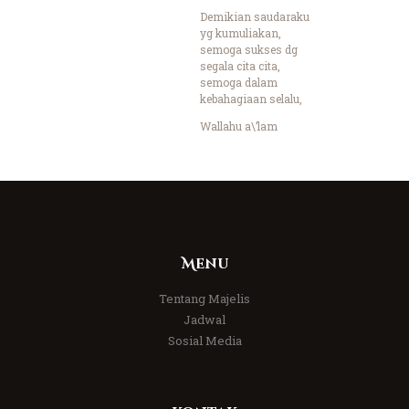
Demikian saudaraku
yg kumuliakan,
semoga sukses dg
segala cita cita,
semoga dalam
kebahagiaan selalu,
Wallahu a\’lam
Menu
Tentang Majelis
Jadwal
Sosial Media