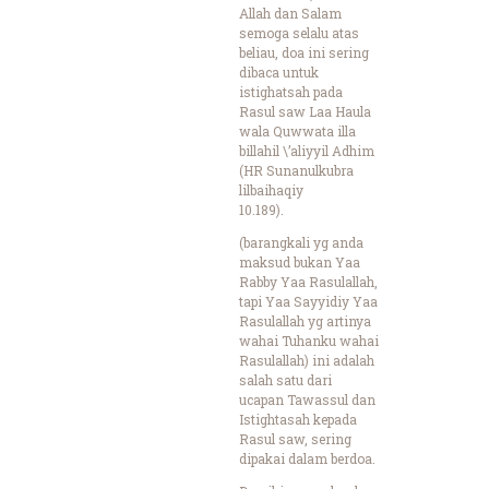
Allah dan Salam
semoga selalu atas
beliau, doa ini sering
dibaca untuk
istighatsah pada
Rasul saw Laa Haula
wala Quwwata illa
billahil \’aliyyil Adhim
(HR Sunanulkubra
lilbaihaqiy
10.189).
(barangkali yg anda
maksud bukan Yaa
Rabby Yaa Rasulallah,
tapi Yaa Sayyidiy Yaa
Rasulallah yg artinya
wahai Tuhanku wahai
Rasulallah) ini adalah
salah satu dari
ucapan Tawassul dan
Istightasah kepada
Rasul saw, sering
dipakai dalam berdoa.