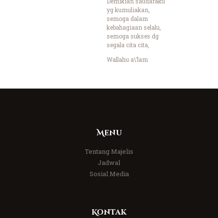
Demikian saudaraku
yg kumuliakan,
semoga dalam
kebahagiaan selalu,
semoga sukses dg
segala cita cita,
Wallahu a\’lam
Menu
Tentang Majelis
Jadwal
Sosial Media
Kontak