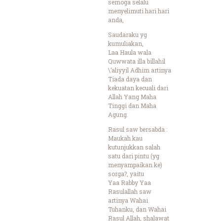
semoga selalu
menyelimuti hari hari
anda,
Saudaraku yg
kumuliakan,
Laa Haula wala
Quwwata illa billahil
\’aliyyil Adhim artinya
Tiada daya dan
kekuatan kecuali dari
Allah Yang Maha
Tinggi dan Maha
Agung.
Rasul saw bersabda :
Maukah kau
kutunjukkan salah
satu dari pintu (yg
menyampaikan ke)
sorga?, yaitu
Yaa Rabby Yaa
Rasulallah saw
artinya Wahai
Tuhanku, dan Wahai
Rasul Allah, shalawat