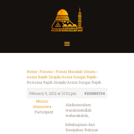
Home
Organisasi
Tausiah
Home
›
Forums
›
Forum Masalah Umum
›
Asma Rajeh Dirajeh/Asma Sungai Rajeh
›
Jadwal
Re:Asma Rajeh Dirajeh/Asma Sungai Rajeh
Tanya Yuk
February 9, 2012 at 10:02 pm
#206688394
Dokumentasi
Munzir
Media
Alaikumsalam
Almusawa
warahmatullah
Participant
Referensi
wabarakatuh,
kebahagiaan dan
Kesejukan Rahmat