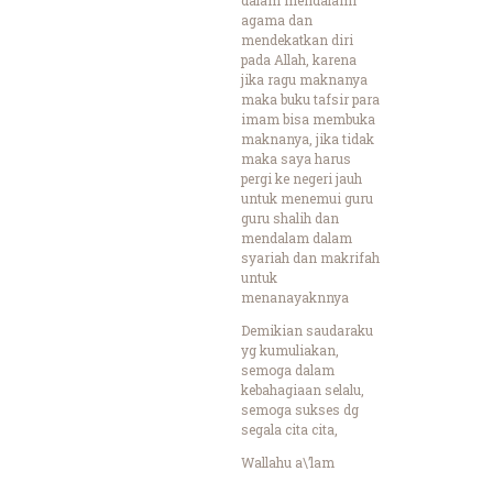
agama dan
mendekatkan diri
pada Allah, karena
jika ragu maknanya
maka buku tafsir para
imam bisa membuka
maknanya, jika tidak
maka saya harus
pergi ke negeri jauh
untuk menemui guru
guru shalih dan
mendalam dalam
syariah dan makrifah
untuk
menanayaknnya
Demikian saudaraku
yg kumuliakan,
semoga dalam
kebahagiaan selalu,
semoga sukses dg
segala cita cita,
Wallahu a\’lam