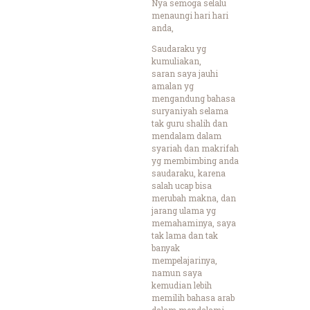
Nya semoga selalu
menaungi hari hari
anda,
Saudaraku yg
kumuliakan,
saran saya jauhi
amalan yg
mengandung bahasa
suryaniyah selama
tak guru shalih dan
mendalam dalam
syariah dan makrifah
yg membimbing anda
saudaraku, karena
salah ucap bisa
merubah makna, dan
jarang ulama yg
memahaminya, saya
tak lama dan tak
banyak
mempelajarinya,
namun saya
kemudian lebih
memilih bahasa arab
dalam mendalami