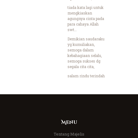
tiada kata lagi untuk
mengkiaskan
agungnya cinta pada
para cahaya Allah
swt…
Demikian saudaraku
yg kumuliakan,
semoga dalam
kebahagiaan selalu,
semoga sukses dg
segala cita cita,
salam rindu terindah
Menu
Tentang Majelis