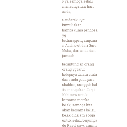
Nya semoga selalu
menaungi hari hari
anda,
Saudaraku yg
kumuliakan,
hamba cuma pendosa
yg
berharappengampuna
n Allah swt dari Guru
Mulia, dari anda dan
jamaah.
beruntunglah orang
orang yg larut
hidupnya dalam cinta
dan rindu pada para
shalihin, sungguh hal
itu merupakan Janji
Nabi saw untuk
bersama mereka
kelak, semoga kita
akan bersama beliau
kelak didalam sorga
untuk selalu berjumpa
dg Rasul saw, amiiin