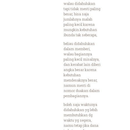
walau didahulukan
tapi tidak mesti paling
besar, bisa saja
jumlahnya malah
paling kecil karena
mungkin kebutuhan
ibunda tak seberapa,
beliau didahulukan
dalam memberi,
walau bagiannya
paling kecil misalnya,
dan kerabat lain diberi
angka besar karena
kebutuhan
mendesaknya besar,
namun mesti di
nomor duakan dalam
pembagiannya.
boleh saja waktunya
didahulukan yg lebih
membutuhkan dg
waktu yg segera,
namu tetap jika dana