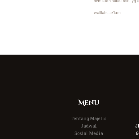
demikian saudaraku yg 
walllahu a\’lam
Menu
Tentang Majelis
Jadwal
J
Sosial Media
6