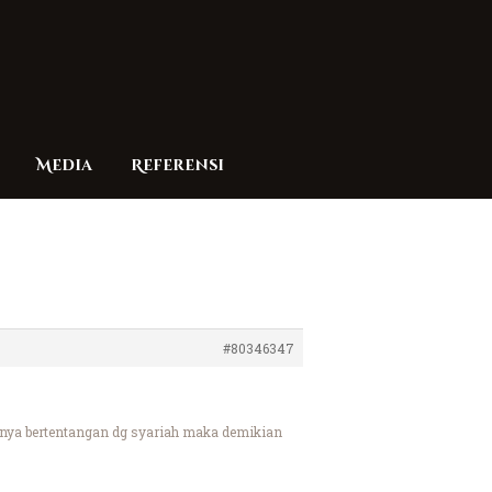
Media
Referensi
#80346347
tnya bertentangan dg syariah maka demikian