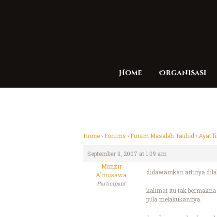
Home
Organisasi
Home
›
Forums
›
Forum Masalah Tauhid
›
Ayat l
September 9, 2007 at 1:09 am
Munzir
didawamkan artinya dil
Almusawa
Participant
kalimat itu tak bermakn
pula melakukannya.