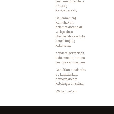
menaungi hari hari
anda dg
kesejahteraan,
Saudaraku yg
kumuliakan,
selamat datang di
web pecinta
Rasulullah saw, kita
bergabung dg
keluhuran,
saudara seibu tidak
batal wudhu, karena
merupakan muhrim
Demikian saudaraku
yg kumuliakan,
semoga dalam
kebahagiaan selalu,
Wallahu a\’lam