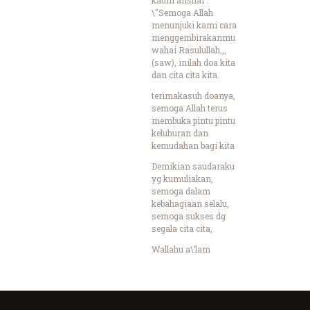
\"Semoga Allah
menunjuki kami cara
menggembirakanmu
wahai Rasulullah,,,
(saw), inilah doa kita
dan cita cita kita.
terimakasuh doanya,
semoga Allah terus
membuka pintu pintu
keluhuran dan
kemudahan bagi kita
Demikian saudaraku
yg kumuliakan,
semoga dalam
kebahagiaan selalu,
semoga sukses dg
segala cita cita,
Wallahu a\’lam