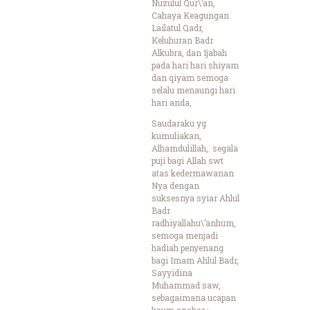
Nuzulul Qur\’an,
Cahaya Keagungan
Lailatul Qadr,
Keluhuran Badr
Alkubra, dan Ijabah
pada hari hari shiyam
dan qiyam semoga
selalu menaungi hari
hari anda,
Saudaraku yg
kumuliakan,
Alhamdulillah,. segala
puji bagi Allah swt
atas kedermawanan
Nya dengan
suksesnya syiar Ahlul
Badr
radhiyallahu\’anhum,
semoga menjadi
hadiah penyenang
bagi Imam Ahlul Badr,
Sayyidina
Muhammad saw,
sebagaimana ucapan
kaum anshar :