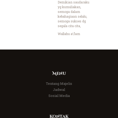
Demikian saudaraku
yg kumuliakan,
semoga dalam
kebahagiaan selalu,
semoga sukses dg
segala cita cita,
Wallahu a\’lam
Menu
Tentang Majelis
Jadwal
Sosial Media
Kontak