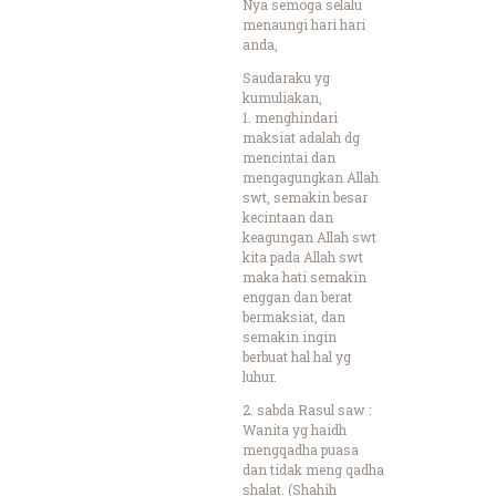
Nya semoga selalu
menaungi hari hari
anda,
Saudaraku yg
kumuliakan,
1. menghindari
maksiat adalah dg
mencintai dan
mengagungkan Allah
swt, semakin besar
kecintaan dan
keagungan Allah swt
kita pada Allah swt
maka hati semakin
enggan dan berat
bermaksiat, dan
semakin ingin
berbuat hal hal yg
luhur.
2. sabda Rasul saw :
Wanita yg haidh
mengqadha puasa
dan tidak meng qadha
shalat. (Shahih