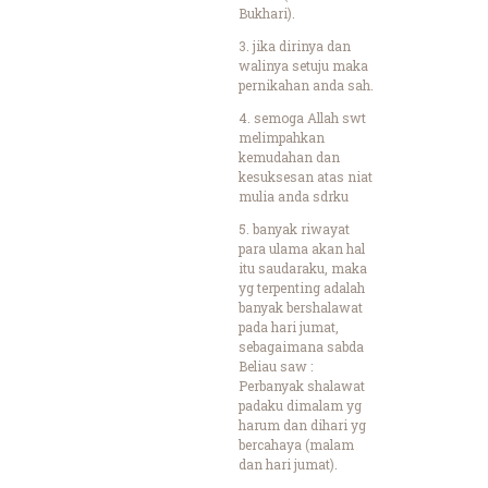
Bukhari).
3. jika dirinya dan
walinya setuju maka
pernikahan anda sah.
4. semoga Allah swt
melimpahkan
kemudahan dan
kesuksesan atas niat
mulia anda sdrku
5. banyak riwayat
para ulama akan hal
itu saudaraku, maka
yg terpenting adalah
banyak bershalawat
pada hari jumat,
sebagaimana sabda
Beliau saw :
Perbanyak shalawat
padaku dimalam yg
harum dan dihari yg
bercahaya (malam
dan hari jumat).