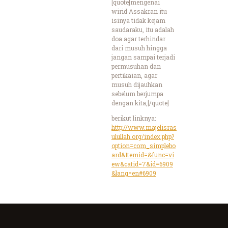
[quote]mengenai
wirid Assakran itu
isinya tidak kejam
saudaraku, itu adalah
doa agar terhindar
dari musuh hingga
jangan sampai terjadi
permusuhan dan
pertikaian, agar
musuh dijauhkan
sebelum berjumpa
dengan kita,[/quote]
berikut linknya:
http://www.majelisras
ulullah.org/index.php?
option=com_simplebo
ard&Itemid=&func=vi
ew&catid=7&id=6909
&lang=en#6909