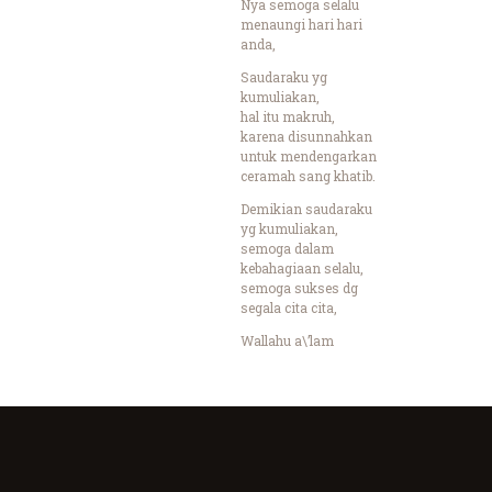
Nya semoga selalu
menaungi hari hari
anda,
Saudaraku yg
kumuliakan,
hal itu makruh,
karena disunnahkan
untuk mendengarkan
ceramah sang khatib.
Demikian saudaraku
yg kumuliakan,
semoga dalam
kebahagiaan selalu,
semoga sukses dg
segala cita cita,
Wallahu a\’lam