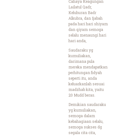
Cahaya Keagungan
Lailatul Qadr,
Keluhuran Badr
Alkubra, dan Ijabah
pada hari hari shiyam
dan qiyam semoga
selalu menaungi hari
hari anda,
Saudaraku yg
kumuliakan,
darimana pula
mereka mendapatkan
perhitungan fidyah
seperti itu, anda
keluarkanlah sesuai
madzhab kita, yaitu
20 Mudd beras.
Demikian saudaraku
yg kumuliakan,
semoga dalam
kebahagiaan selalu,
semoga sukses dg
segala cita cita,