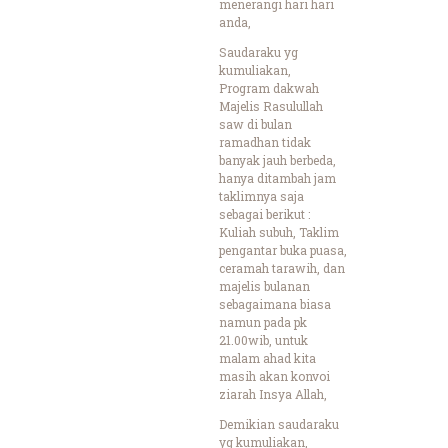
menerangi hari hari
anda,
Saudaraku yg
kumuliakan,
Program dakwah
Majelis Rasulullah
saw di bulan
ramadhan tidak
banyak jauh berbeda,
hanya ditambah jam
taklimnya saja
sebagai berikut :
Kuliah subuh, Taklim
pengantar buka puasa,
ceramah tarawih, dan
majelis bulanan
sebagaimana biasa
namun pada pk
21.00wib, untuk
malam ahad kita
masih akan konvoi
ziarah Insya Allah,
Demikian saudaraku
yg kumuliakan,