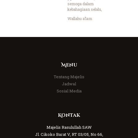
semoga dalam
kebahagiaan selalu,
Wallahu a’lam
Menu
Tentang Majelis
Jadwal
Sosial Media
Kontak
Majelis Rasulullah SAW
Jl. Cikoko Barat V, RT 03/05, No 66,