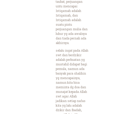
taubat, perjuangan
untu mencapai
Istiqamah adalah
Istiqamah, dan
Istiqamah adalah
suatu pintu
perjuangan mulia dan
luhur yg ada awalnya
dan tiada pernah ada
akhirnya.
selalu ingat pada Allah
swt dan berdzikir
adalah perbuatan yg
mustahil didapat bagi
pemula, namun ada
banyak para shalihin
yg mencapainya,
namun kita bisa
meminta dg doa dan
munajat kepada Allah
swt agar Allah
jadikan setiap nafas
kita yg lalu adalah
dzikir dan Ibadah,