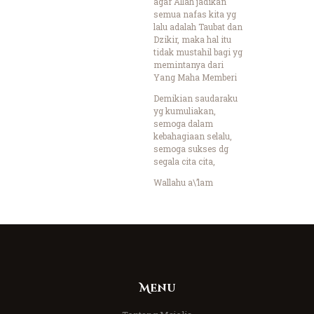
agar Allah jadikan
semua nafas kita yg
lalu adalah Taubat dan
Dzikir, maka hal itu
tidak mustahil bagi yg
memintanya dari
Yang Maha Memberi
Demikian saudaraku
yg kumuliakan,
semoga dalam
kebahagiaan selalu,
semoga sukses dg
segala cita cita,
Wallahu a\’lam
Menu