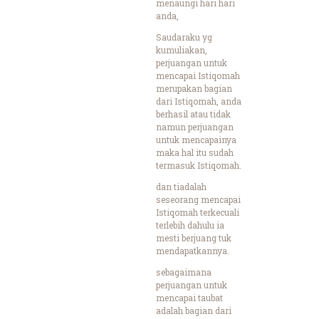
menaungi hari hari
anda,
Saudaraku yg
kumuliakan,
perjuangan untuk
mencapai Istiqomah
merupakan bagian
dari Istiqomah, anda
berhasil atau tidak
namun perjuangan
untuk mencapainya
maka hal itu sudah
termasuk Istiqomah.
dan tiadalah
seseorang mencapai
Istiqomah terkecuali
terlebih dahulu ia
mesti berjuang tuk
mendapatkannya.
sebagaimana
perjuangan untuk
mencapai taubat
adalah bagian dari