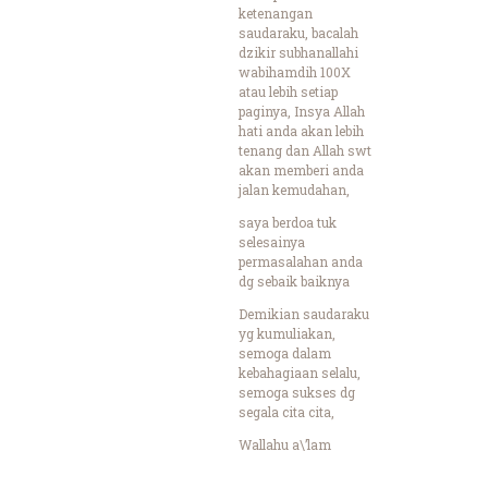
ketenangan
saudaraku, bacalah
dzikir subhanallahi
wabihamdih 100X
atau lebih setiap
paginya, Insya Allah
hati anda akan lebih
tenang dan Allah swt
akan memberi anda
jalan kemudahan,
saya berdoa tuk
selesainya
permasalahan anda
dg sebaik baiknya
Demikian saudaraku
yg kumuliakan,
semoga dalam
kebahagiaan selalu,
semoga sukses dg
segala cita cita,
Wallahu a\’lam