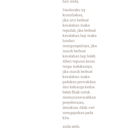
hari anda,
Saudaraku yg
kumuliakan,
jika istri berbuat
kesalahan maka
tegurlah, jika berbuat
kesalahan lagi maka
hindari
mengumpulinya, jika
masih berbuat
kesalahan lagi boleh
diberi teguran keras
tanpa melukainya,
jika masih berbuat
kesalahan maka
padukan perwakilan
dari keluarga kedua
belah fihak untuk
memusyawarahkan
penyelesaian,
demikian Allah swt
mengajarkan pada
kita.
anda perlu