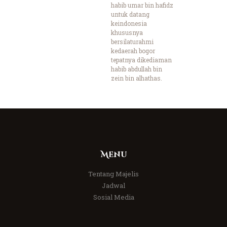
habib umar bin hafidz
untuk datang
keindonesia
khususnya
bersilaturahmi
kedaerah bogor
tepatnya dikediaman
habib abdullah bin
zein bin alhathas.
Menu
Tentang Majelis
Jadwal
Sosial Media