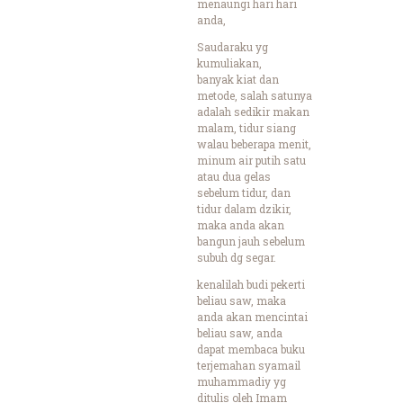
menaungi hari hari
anda,
Saudaraku yg
kumuliakan,
banyak kiat dan
metode, salah satunya
adalah sedikir makan
malam, tidur siang
walau beberapa menit,
minum air putih satu
atau dua gelas
sebelum tidur, dan
tidur dalam dzikir,
maka anda akan
bangun jauh sebelum
subuh dg segar.
kenalilah budi pekerti
beliau saw, maka
anda akan mencintai
beliau saw, anda
dapat membaca buku
terjemahan syamail
muhammadiy yg
ditulis oleh Imam