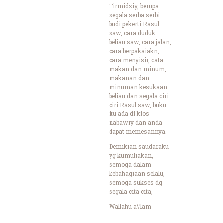
Tirmidziy, berupa
segala serba serbi
budi pekerti Rasul
saw, cara duduk
beliau saw, cara jalan,
cara berpakaiakn,
cara menyisir, cata
makan dan minum,
makanan dan
minuman kesukaan
beliau dan segala ciri
ciri Rasul saw, buku
itu ada di kios
nabawiy dan anda
dapat memesannya.
Demikian saudaraku
yg kumuliakan,
semoga dalam
kebahagiaan selalu,
semoga sukses dg
segala cita cita,
Wallahu a\’lam