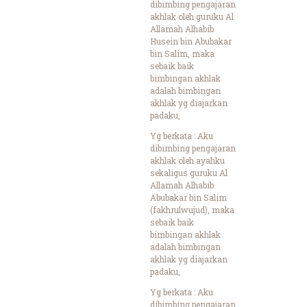
dibimbing pengajaran
akhlak oleh guruku Al
Allamah Alhabib
Husein bin Abubakar
bin Salim, maka
sebaik baik
bimbingan akhlak
adalah bimbingan
akhlak yg diajarkan
padaku,
Yg berkata : Aku
dibimbing pengajaran
akhlak oleh ayahku
sekaligus guruku Al
Allamah Alhabib
Abubakar bin Salim
(fakhrulwujud), maka
sebaik baik
bimbingan akhlak
adalah bimbingan
akhlak yg diajarkan
padaku,
Yg berkata : Aku
dibimbing pengajaran