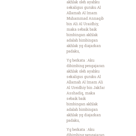
akhlak oleh ayahku
sekaligus guruku Al
Allamah Al Imam
Muhammad Annaqib
bin Ali Al Uraidhiy,
maka sebaik baik
bimbingan akhlak
adalah bimbingan
akhlak yg diajarkan
padaku,
Yg berkata : Aku
dibimbing pengajaran
akhlak oleh ayahku
sekaligus guruku Al
Allamah Al Imam Ali
Al Ureidhiy bin Jakfar
Asshadiq, maka
sebaik baik
bimbingan akhlak
adalah bimbingan
akhlak yg diajarkan
padaku,
Yg berkata : Aku
dibimbing pengajaran