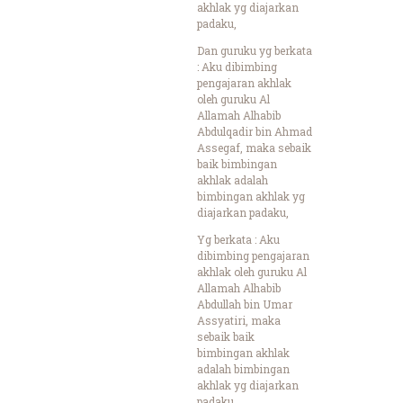
akhlak yg diajarkan
padaku,
Dan guruku yg berkata
: Aku dibimbing
pengajaran akhlak
oleh guruku Al
Allamah Alhabib
Abdulqadir bin Ahmad
Assegaf, maka sebaik
baik bimbingan
akhlak adalah
bimbingan akhlak yg
diajarkan padaku,
Yg berkata : Aku
dibimbing pengajaran
akhlak oleh guruku Al
Allamah Alhabib
Abdullah bin Umar
Assyatiri, maka
sebaik baik
bimbingan akhlak
adalah bimbingan
akhlak yg diajarkan
padaku,