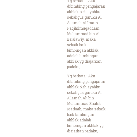
Yg berkata : Aku
dibimbing pengajaran
akhlak oleh ayahku
sekaligus guruku Al
Allamah Al Imam
Faqihilmuqaddam
Muhammad bin Ali
Ba’alawiy, maka
sebaik baik
bimbingan akhlak
adalah bimbingan
akhlak yg diajarkan
padaku,
Yg berkata : Aku
dibimbing pengajaran
akhlak oleh ayahku
sekaligus guruku Al
Allamah Ali bin
Muhammad Shahib
Marbath, maka sebaik
baik bimbingan
akhlak adalah
bimbingan akhlak yg
diajarkan padaku,