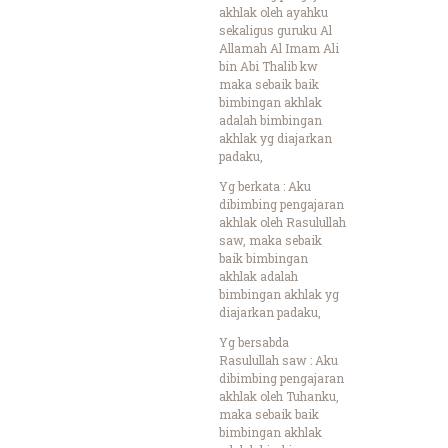
akhlak oleh ayahku
sekaligus guruku Al
Allamah Al Imam Ali
bin Abi Thalib kw
maka sebaik baik
bimbingan akhlak
adalah bimbingan
akhlak yg diajarkan
padaku,
Yg berkata : Aku
dibimbing pengajaran
akhlak oleh Rasulullah
saw, maka sebaik
baik bimbingan
akhlak adalah
bimbingan akhlak yg
diajarkan padaku,
Yg bersabda
Rasulullah saw : Aku
dibimbing pengajaran
akhlak oleh Tuhanku,
maka sebaik baik
bimbingan akhlak