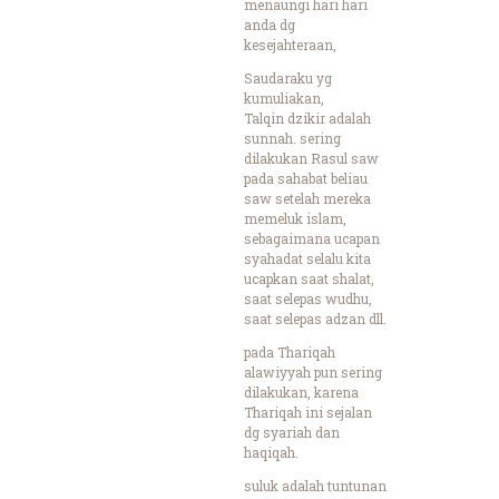
menaungi hari hari
anda dg
kesejahteraan,
Saudaraku yg
kumuliakan,
Talqin dzikir adalah
sunnah. sering
dilakukan Rasul saw
pada sahabat beliau
saw setelah mereka
memeluk islam,
sebagaimana ucapan
syahadat selalu kita
ucapkan saat shalat,
saat selepas wudhu,
saat selepas adzan dll.
pada Thariqah
alawiyyah pun sering
dilakukan, karena
Thariqah ini sejalan
dg syariah dan
haqiqah.
suluk adalah tuntunan