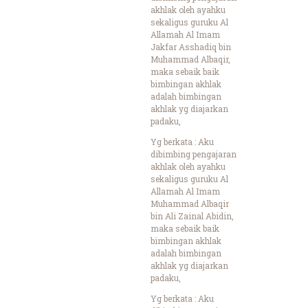
akhlak oleh ayahku
sekaligus guruku Al
Allamah Al Imam
Jakfar Asshadiq bin
Muhammad Albaqir,
maka sebaik baik
bimbingan akhlak
adalah bimbingan
akhlak yg diajarkan
padaku,
Yg berkata : Aku
dibimbing pengajaran
akhlak oleh ayahku
sekaligus guruku Al
Allamah Al Imam
Muhammad Albaqir
bin Ali Zainal Abidin,
maka sebaik baik
bimbingan akhlak
adalah bimbingan
akhlak yg diajarkan
padaku,
Yg berkata : Aku