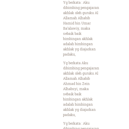
Yg berkata : Aku
dibimbing pengajaran
akhlak oleh guruku Al
Allamah Alhabib
Hamid bin Umar
Ba’alawiy, maka
sebaik baik
bimbingan akhlak
adalah bimbingan
akhlak yg diajarkan
padaku,
Yg berkata Aku
dibimbing pengajaran
akhlak oleh guruku Al
Allamah Alhabib
Ahmad bin Zein
Alhabsyi, maka
sebaik baik
bimbingan akhlak
adalah bimbingan
akhlak yg diajarkan
padaku,
Yg berkata : Aku
dibimbing pengajaran