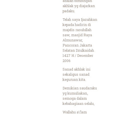
adalah bimbingan
akhlak yg diajarkan
padaku.
Telah saya Ijazahkan
kepada hadirin di
majelis rasulullah
saw, masjid Raya
Almunawar,
Pancoran Jakarta
Selatan Dzulkaidah
1427 H / Desember
2006
Sanad akhlak ini
sekaligus sanad
keguruan kita.
Demikian saudaraku
yg kumuliakan,
semoga dalam
kebahagiaan selalu,
Wallahu a\’lam