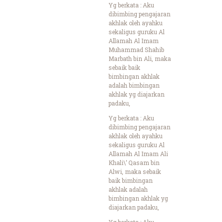
Yg berkata : Aku
dibimbing pengajaran
akhlak oleh ayahku
sekaligus guruku Al
Allamah Al Imam
Muhammad Shahib
Marbath bin Ali, maka
sebaik baik
bimbingan akhlak
adalah bimbingan
akhlak yg diajarkan
padaku,
Yg berkata : Aku
dibimbing pengajaran
akhlak oleh ayahku
sekaligus guruku Al
Allamah Al Imam Ali
Khali\’ Qasam bin
Alwi, maka sebaik
baik bimbingan
akhlak adalah
bimbingan akhlak yg
diajarkan padaku,
Yg berkata : Aku