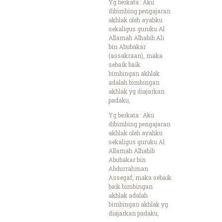
Yg berkata : Aku
dibimbing pengajaran
akhlak oleh ayahku
sekaligus guruku Al
Allamah Alhabib Ali
bin Abubakar
(assakraan), maka
sebaik baik
bimbingan akhlak
adalah bimbingan
akhlak yg diajarkan
padaku,
Yg berkata : Aku
dibimbing pengajaran
akhlak oleh ayahku
sekaligus guruku Al
Allamah Alhabib
Abubakar bin
Abdurrahman
Assegaf, maka sebaik
baik bimbingan
akhlak adalah
bimbingan akhlak yg
diajarkan padaku,