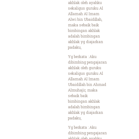
akhlak oleh ayahku
sekaligus guruku Al
Allamah Al Imam
Alwi bin Ubaidillah,
maka sebaik baik
bimbingan akhlak
adalah bimbingan
akhlak yg diajarkan
padaku,
Yg berkata : Aku
dibimbing pengajaran
akhlak oleh guruku
sekaligus guruku Al
Allamah Al Imam
Ubaidillah bin Ahmad
Almuhajir, maka
sebaik baik
bimbingan akhlak
adalah bimbingan
akhlak yg diajarkan
padaku,
Yg berkata : Aku
dibimbing pengajaran
akhlak oleh ayahku