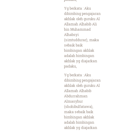
Yg berkata : Aku
dibimbing pengajaran
akhlak oleh guruku Al
Allamah Alhabib Ali
bin Muhammad
Alhabsyi
(simtuddurar), maka
sebaik baik
bimbingan akhlak
adalah bimbingan
akhlak yg diajarkan
padaku,
Yg berkata : Aku
dibimbing pengajaran
akhlak oleh guruku Al
Allamah Alhabib
Abdurrahman
Almasyhur
(shohibulfatawa),
maka sebaik baik
bimbingan akhlak
adalah bimbingan
akhlak yg diajarkan