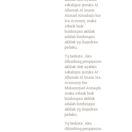
sekaligus guruku Al
Allamah Al Imam
Ahmad Almuhajir bin
Isa Arrumiy, maka
sebaik baik
bimbingan akhlak
adalah bimbingan
akhlak yg diajarkan
padaku,
Yg berkata : Aku
dibimbing pengajaran
akhlak oleh ayahku
sekaligus guruku Al
Allamah Al Imam Isa
Arruumiy bin
Muhammad Annaqib,
maka sebaik baik
bimbingan akhlak
adalah bimbingan
akhlak yg diajarkan
padaku,
Yg berkata : Aku
dibimbing pengajaran