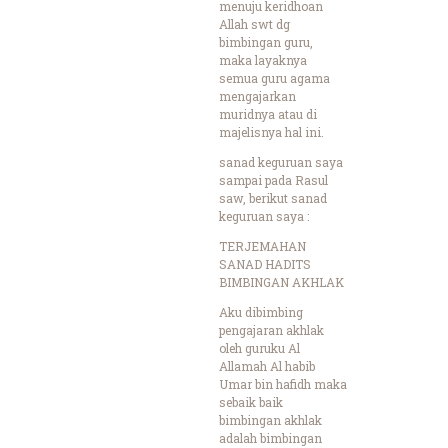
menuju keridhoan
Allah swt dg
bimbingan guru,
maka layaknya
semua guru agama
mengajarkan
muridnya atau di
majelisnya hal ini.
sanad keguruan saya
sampai pada Rasul
saw, berikut sanad
keguruan saya :
TERJEMAHAN
SANAD HADITS
BIMBINGAN AKHLAK
Aku dibimbing
pengajaran akhlak
oleh guruku Al
Allamah Al habib
Umar bin hafidh maka
sebaik baik
bimbingan akhlak
adalah bimbingan