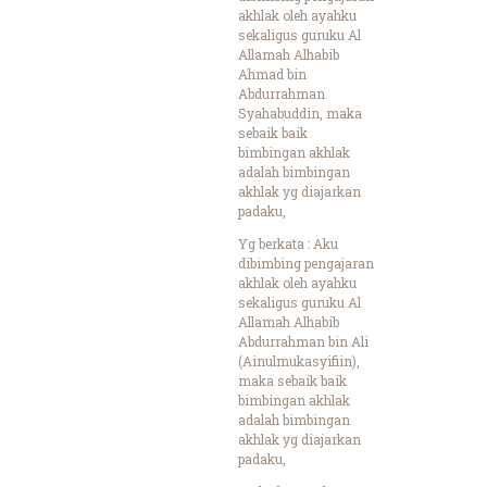
akhlak oleh ayahku
sekaligus guruku Al
Allamah Alhabib
Ahmad bin
Abdurrahman
Syahabuddin, maka
sebaik baik
bimbingan akhlak
adalah bimbingan
akhlak yg diajarkan
padaku,
Yg berkata : Aku
dibimbing pengajaran
akhlak oleh ayahku
sekaligus guruku Al
Allamah Alhabib
Abdurrahman bin Ali
(Ainulmukasyifiin),
maka sebaik baik
bimbingan akhlak
adalah bimbingan
akhlak yg diajarkan
padaku,