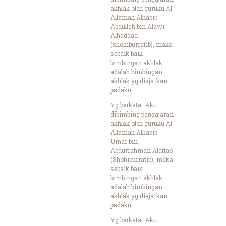
akhlak oleh guruku Al
Allamah Alhabib
Abdullah bin Alawi
Alhaddad
(shohiburratib), maka
sebaik baik
bimbingan akhlak
adalah bimbingan
akhlak yg diajarkan
padaku,
Yg berkata : Aku
dibimbing pengajaran
akhlak oleh guruku Al
Allamah Alhabib
Umar bin
Abdurrahman Alattas
(Shohiburratib), maka
sebaik baik
bimbingan akhlak
adalah bimbingan
akhlak yg diajarkan
padaku,
Yg berkata : Aku