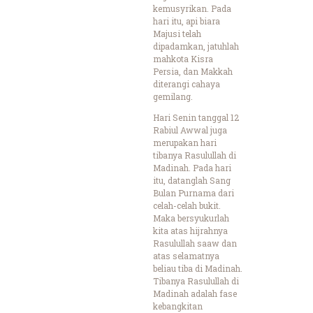
kemusyrikan. Pada
hari itu, api biara
Majusi telah
dipadamkan, jatuhlah
mahkota Kisra
Persia, dan Makkah
diterangi cahaya
gemilang.
Hari Senin tanggal 12
Rabiul Awwal juga
merupakan hari
tibanya Rasulullah di
Madinah. Pada hari
itu, datanglah Sang
Bulan Purnama dari
celah-celah bukit.
Maka bersyukurlah
kita atas hijrahnya
Rasulullah saaw dan
atas selamatnya
beliau tiba di Madinah.
Tibanya Rasulullah di
Madinah adalah fase
kebangkitan