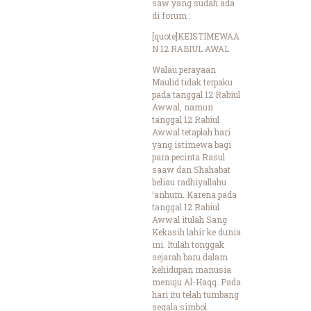
saw yang sudah ada
di forum :
[quote]KEISTIMEWAA
N 12 RABIUL AWAL
Walau perayaan
Maulid tidak terpaku
pada tanggal 12 Rabiul
Awwal, namun
tanggal 12 Rabiul
Awwal tetaplah hari
yang istimewa bagi
para pecinta Rasul
saaw dan Shahabat
beliau radhiyallahu
‘anhum. Karena pada
tanggal 12 Rabiul
Awwal itulah Sang
Kekasih lahir ke dunia
ini. Itulah tonggak
sejarah baru dalam
kehidupan manusia
menuju Al-Haqq. Pada
hari itu telah tumbang
segala simbol