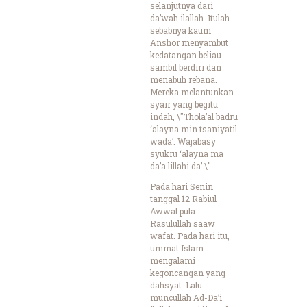
selanjutnya dari
da’wah ilallah. Itulah
sebabnya kaum
Anshor menyambut
kedatangan beliau
sambil berdiri dan
menabuh rebana.
Mereka melantunkan
syair yang begitu
indah, \"Thola’al badru
‘alayna min tsaniyatil
wada’. Wajabasy
syukru ‘alayna ma
da’a lillahi da’.\"
Pada hari Senin
tanggal 12 Rabiul
Awwal pula
Rasulullah saaw
wafat. Pada hari itu,
ummat Islam
mengalami
kegoncangan yang
dahsyat. Lalu
muncullah Ad-Da’i