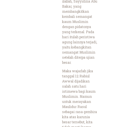
ilallah, Sayyidina Abu
Bakar, yang
membangkitkan
kembali semangat
kaum Muslimin
dengan pidatonya
yang terkenal. Pada
hari itulah peristiwa
agung lainnya terjadi,
yaitu kebangkitan
semangat Muslimin
setelah diterpa ujian
besar.
Maka wajarlah jika
tanggal 12 Rabiul
Awwal dijadikan
salah satu hari
istimewa bagi kaum
Muslimin. Namun
untuk merayakan
Maulidur Rasul
sebagai rasa gembira
kita atas karunia
besar tersebut, kita
tidak mesti hanya