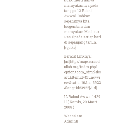
merayakannya pada
tanggal 12 Rabiul
Awwal. Bahkan
sepatutnya kita
bergembira dan
merayakan Maulidur
Rasul pada setiap hari
di sepanjang tahun.
[/quote]
Berikut Linknya :
[url]http://majelisrasul
ullah.org/index.php?
option=com_simplebo
ard&Itemid=&func=vi
ew&catid=10&id=3922
&lang=id#3922[/url]
12 Rabiul Awwal 1429
H ( Kamis, 20 Maret
2008 )
Wassalam
AdminII