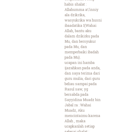
habis shalat :
Allahumma a\’inniy
ala dzikrika,
wasyukrika wa husni
ibaadatika I(Wahai
Allah, bantu aku
dalam dzikirku pada
Mu, dan bersyukur
pada Mu, dan
memperbaiki ibadah
pada Mu).
ucapan ini hamba
ijazahkan pada anda,
dan saya terima dari
guru mulia, dari guru
beliau sampai pada
Rasul saw, yg
bersabda pada
Sayyidina Muadz bin
Jabal ra : Wahai
Muadz, Aku
mencintaimu karena
Allah , maka
ucapkanlah setiap
selesai shalat :