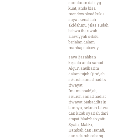
saindaran dalil yg
kuat, anda bisa
mendownload buku
saya : kenalilah
akidahmu, jelas sudah
bahwa thariwah
alawiyyah selalu
berjalan dalam
manhaj nabawiy.
saya Ijazahkan
kepada anda sanad
Alqur\’anulkarim
dalam tujuh Qira\’ah,
seluruh sanad hadits
riwayat
Imamussab\’ah,
seluruh sanad hadist
riwayat Muhadditsin
lainnya, seluruh fatwa
dan kitab syariah dari
empat Madzhab yaitu
Syafii, Maliki,
Hambali dan Hanafi,
dan seluruh cabang