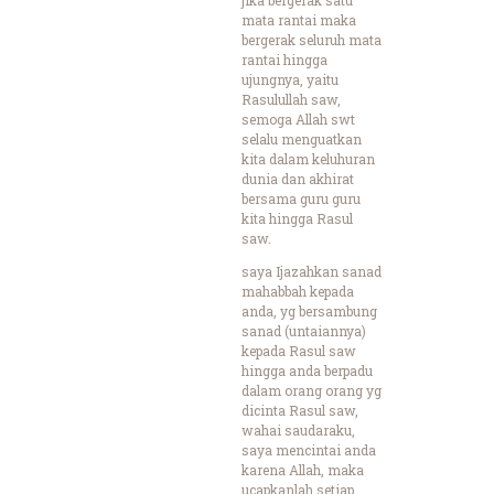
mata rantai maka
bergerak seluruh mata
rantai hingga
ujungnya, yaitu
Rasulullah saw,
semoga Allah swt
selalu menguatkan
kita dalam keluhuran
dunia dan akhirat
bersama guru guru
kita hingga Rasul
saw.
saya Ijazahkan sanad
mahabbah kepada
anda, yg bersambung
sanad (untaiannya)
kepada Rasul saw
hingga anda berpadu
dalam orang orang yg
dicinta Rasul saw,
wahai saudaraku,
saya mencintai anda
karena Allah, maka
ucapkanlah setiap