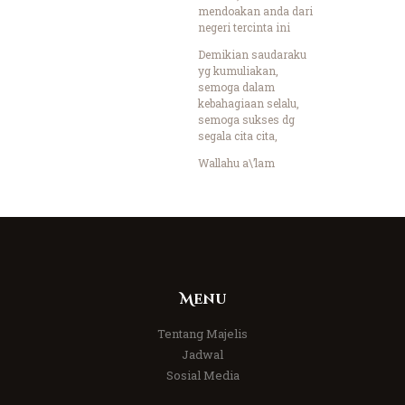
mendoakan anda dari
negeri tercinta ini
Demikian saudaraku
yg kumuliakan,
semoga dalam
kebahagiaan selalu,
semoga sukses dg
segala cita cita,
Wallahu a\’lam
Menu
Tentang Majelis
Jadwal
Sosial Media