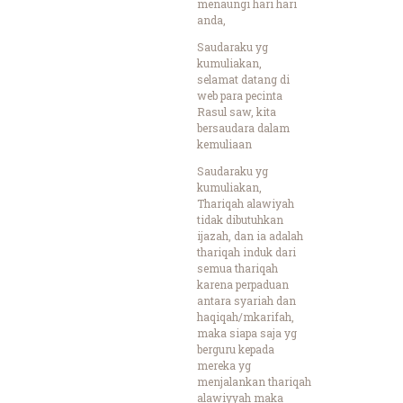
menaungi hari hari
anda,
Saudaraku yg
kumuliakan,
selamat datang di
web para pecinta
Rasul saw, kita
bersaudara dalam
kemuliaan
Saudaraku yg
kumuliakan,
Thariqah alawiyah
tidak dibutuhkan
ijazah, dan ia adalah
thariqah induk dari
semua thariqah
karena perpaduan
antara syariah dan
haqiqah/mkarifah,
maka siapa saja yg
berguru kepada
mereka yg
menjalankan thariqah
alawiyyah maka