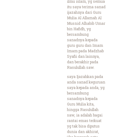
ilmu islam, yg semua
itu saya terima sanad
ijazahnya dari Guru
Mulia Al Allamah Al
Musnid Alhabib Umar
bin Hafidh, yg
bersambung
sanadnya kepada
guru guru dan Imam
Imam pada Madzhab
Syafii dan lainnya,
dan berakhir pada
Rasulullah saw.
saya Ijazahkan pada
anda sanad keguruan
saya kepada anda, yg
bersambung
sanadnya kepada
Guru Mulia kita,
hingga Rasulullah
saw, ia adalah bagai
rantai emas terkuat
yg tak bisa diputus
dunia dan akhirat,
jika bergerak satu