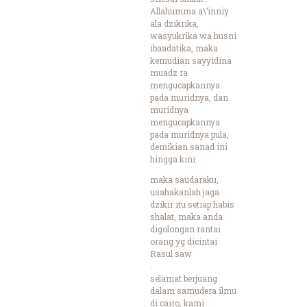
Allahumma a\’inniy
ala dzikrika,
wasyukrika wa husni
ibaadatika, maka
kemudian sayyidina
muadz ra
mengucapkannya
pada muridnya, dan
muridnya
mengucapkannya
pada muridnya pula,
demikian sanad ini
hingga kini.
maka saudaraku,
usahakanlah jaga
dzikir itu setiap habis
shalat, maka anda
digolongan rantai
orang yg dicintai
Rasul saw
.
selamat berjuang
dalam samudera ilmu
di cairo, kami