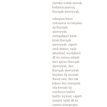
mereka sudah masuk
kedalam payung
thariqah alawiyyah,
sebagian besar
indonesia ini berjalan
dg thariqah
alawiyyah,
mempelajari kitab
kitab thariqah
alawiyyah, seperti
ratib alattas, ratib
alhaddad, wirdullatif,
dll itu semua adalah
dari ajaran thariqah
alawiyyah, dan
thariqah alawiyyah
berjalan dg sunnah
Rasul saw, dan tak
keluar dan mengada
ada kecuali dg
sandaran hadits
hadits yg kuat, seperti
maulid, tahlil dll itu
semua mempunya