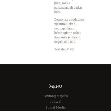
jiwa, maka
perbanyaklah dzikir
hati,
Demikian saudaraku
yg kumuliakan,
semoga dalam
kebahagiaan selalu
dan sukses dalam
segala cita cita,
Wallahu a’lam
Menu
Tentang Majelis
Jadwal
Sosial Media