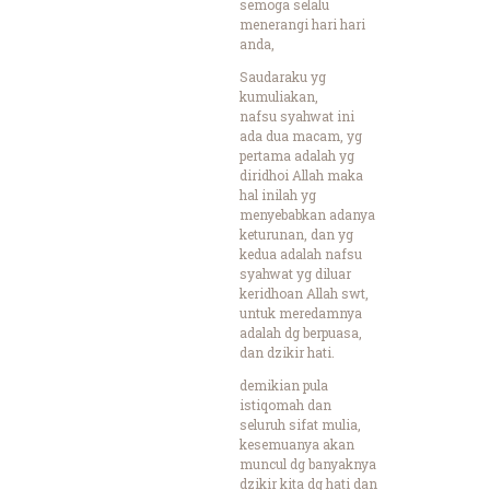
semoga selalu
menerangi hari hari
anda,
Saudaraku yg
kumuliakan,
nafsu syahwat ini
ada dua macam, yg
pertama adalah yg
diridhoi Allah maka
hal inilah yg
menyebabkan adanya
keturunan, dan yg
kedua adalah nafsu
syahwat yg diluar
keridhoan Allah swt,
untuk meredamnya
adalah dg berpuasa,
dan dzikir hati.
demikian pula
istiqomah dan
seluruh sifat mulia,
kesemuanya akan
muncul dg banyaknya
dzikir kita dg hati dan