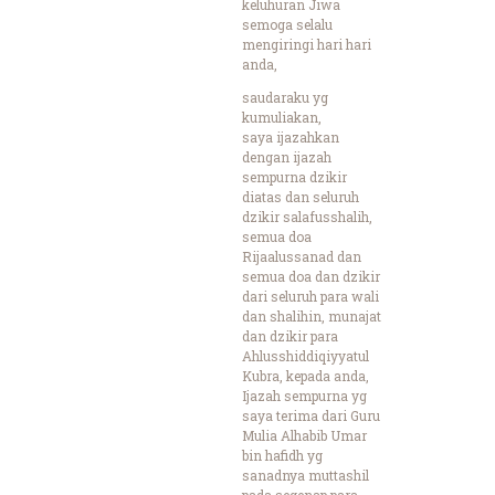
keluhuran Jiwa
semoga selalu
mengiringi hari hari
anda,
saudaraku yg
kumuliakan,
saya ijazahkan
dengan ijazah
sempurna dzikir
diatas dan seluruh
dzikir salafusshalih,
semua doa
Rijaalussanad dan
semua doa dan dzikir
dari seluruh para wali
dan shalihin, munajat
dan dzikir para
Ahlusshiddiqiyyatul
Kubra, kepada anda,
Ijazah sempurna yg
saya terima dari Guru
Mulia Alhabib Umar
bin hafidh yg
sanadnya muttashil
pada segenap para