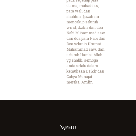
ulama, muhaddits,
para wali dan
shalihin. Ijazah ini
mencakup seluruh
wirid, dzikir dan doa
Nabi Muhammad saw
dan doa para Nabi dan
Doa seluruh Ummat
Muhammad saw, dan
seluruh Hamba Allah
yg shalih. semoga
anda selalu dalam
kemuliaan Dzikir dan
Cahya Munajat
mereka. Amiin
Menu