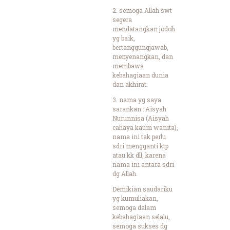
2. semoga Allah swt
segera
mendatangkan jodoh
yg baik,
bertanggungjawab,
menyenangkan, dan
membawa
kebahagiaan dunia
dan akhirat.
3. nama yg saya
sarankan : Aisyah
Nurunnisa (Aisyah
cahaya kaum wanita),
nama ini tak perlu
sdri mengganti ktp
atau kk dll, karena
nama ini antara sdri
dg Allah.
Demikian saudariku
yg kumuliakan,
semoga dalam
kebahagiaan selalu,
semoga sukses dg