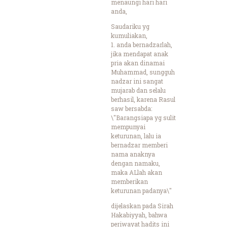
menaungi hari hari
anda,
Saudariku yg
kumuliakan,
1. anda bernadzarlah,
jika mendapat anak
pria akan dinamai
Muhammad, sungguh
nadzar ini sangat
mujarab dan selalu
berhasil, karena Rasul
saw bersabda:
\"Barangsiapa yg sulit
mempunyai
keturunan, lalu ia
bernadzar memberi
nama anaknya
dengan namaku,
maka ALlah akan
memberikan
keturunan padanya\"
dijelaskan pada Sirah
Hakabiyyah, bahwa
periwayat hadits ini