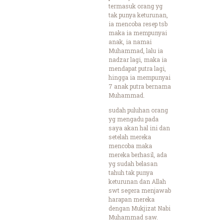
termasuk orang yg
tak punya keturunan,
ia mencoba resep tsb
maka ia mempunyai
anak, ia namai
Muhammad, lalu ia
nadzar lagi, maka ia
mendapat putra lagi,
hingga ia mempunyai
7 anak putra bernama
Muhammad.
sudah puluhan orang
yg mengadu pada
saya akan hal ini dan
setelah mereka
mencoba maka
mereka berhasil, ada
yg sudah belasan
tahuh tak punya
keturunan dan Allah
swt segera menjawab
harapan mereka
dengan Mukjizat Nabi
Muhammad saw.