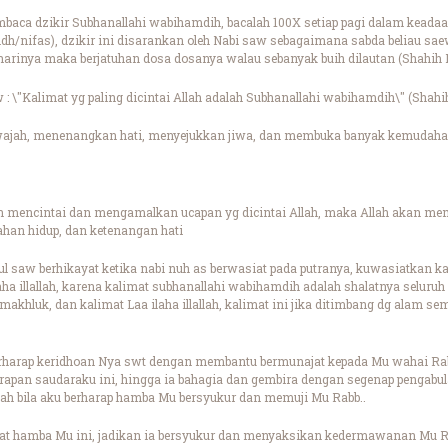
ca dzikir Subhanallahi wabihamdih, bacalah 100X setiap pagi dalam keadaan s
dh/nifas), dzikir ini disarankan oleh Nabi saw sebagaimana sabda beliau sa
harinya maka berjatuhan dosa dosanya walau sebanyak buih dilautan (Shahih 
 : \"Kalimat yg paling dicintai Allah adalah Subhanallahi wabihamdih\" (Shah
 wajah, menenangkan hati, menyejukkan jiwa, dan membuka banyak kemudaha
 mencintai dan mengamalkan ucapan yg dicintai Allah, maka Allah akan membe
han hidup, dan ketenangan hati
 saw berhikayat ketika nabi nuh as berwasiat pada putranya, kuwasiatkan kal
ha illallah, karena kalimat subhanallahi wabihamdih adalah shalatnya seluruh 
makhluk, dan kalimat Laa ilaha illallah, kalimat ini jika ditimbang dg alam sem
erharap keridhoan Nya swt dengan membantu bermunajat kepada Mu wahai R
apan saudaraku ini, hingga ia bahagia dan gembira dengan segenap pengabul
kah bila aku berharap hamba Mu bersyukur dan memuji Mu Rabb..
at hamba Mu ini, jadikan ia bersyukur dan menyaksikan kedermawanan Mu 