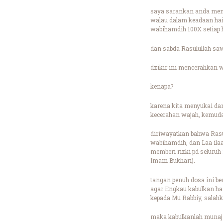
saya sarankan anda memba
walau dalam keadaan hai
wabihamdih 100X setiap 
dan sabda Rasulullah saw
dzikir ini mencerahkan
kenapa?
karena kita menyukai dan
kecerahan wajah, kemuda
diriwayatkan bahwa Rasul
wabihamdih, dan Laa ilaa
memberi rizki pd seluruh 
Imam Bukhari).
tangan penuh dosa ini b
agar Engkau kabulkan har
kepada Mu Rabbiy, salah
maka kabulkanlah munaj