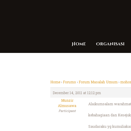
Home
Organisasi
Home
›
Forums
›
Forum Masalah Umum
›
mohon
December 14, 2011 at 12:12 pm
Munzir
Alaikumsalam warahmatu
Almusawa
Participant
kebahagiaan dan Kesejuk
Saudaraku yg kumuliaka