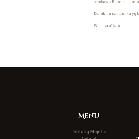
pembawa Rahmat .., amii
Demikian saudaraku yg k
Wallahu a\’lam
Menu
Tentang Majelis
Jadwal
J