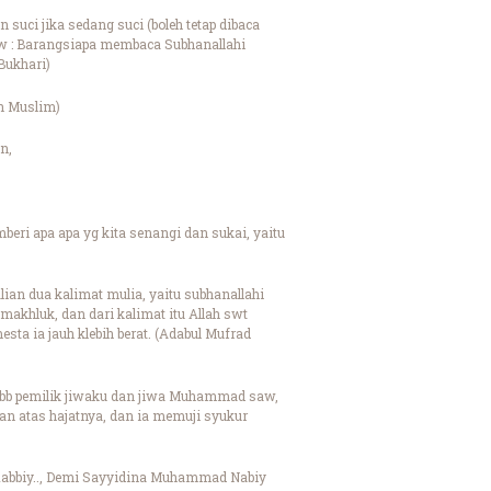
uci jika sedang suci (boleh tetap dibaca
ew : Barangsiapa membaca Subhanallahi
Bukhari)
ih Muslim)
n,
ri apa apa yg kita senangi dan sukai, yaitu
ian dua kalimat mulia, yaitu subhanallahi
makhluk, dan dari kalimat itu Allah swt
esta ia jauh klebih berat. (Adabul Mufrad
abb pemilik jiwaku dan jiwa Muhammad saw,
an atas hajatnya, dan ia memuji syukur
Rabbiy.., Demi Sayyidina Muhammad Nabiy