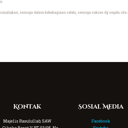
n.
umuliakan, semoga dalam kebahagiaan selalu, semoga sukses dg segala cita c
Kontak
Sosial Media
Majelis Rasulullah SAW
Facebook
l. Cikoko Barat V, RT 03/05, No
Youtube