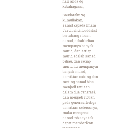
hari anda dg
kebahagiaan,
Saudaraku yg
kumuliakan,
sanad kepada Imam
Jazuli shohibuddalail
bercabang ribuan
sanad, sebab beliau
mempunya banyak
murid, dan setiap
murid adalah sanad
beliau, dan setiap
murid itu mempunyai
banyak murid,
demikian cabang dan
ranting sanad bisa
menjadi ratusan
dalam dua generasi,
dan menjadi ribuan
pada generasi ketiga
demikian seterusnya,
maka mengenai
sanad tsb saya tak
dapat memberikan
tanggapan.