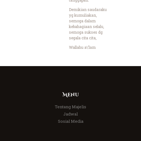
Demikian saudaraku
yg kumuliakan,
semoga dalam
kebahagiaan selalu,
semoga sukses dg
segala cita cita,
Wallahu a\’lam
Menu
Tentang Majelis
Jadwal
Sosial Media