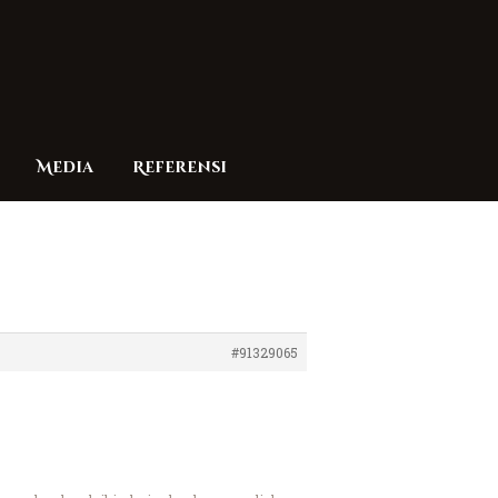
Media
Referensi
#91329065