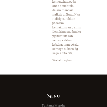
kemudahan pada
anda saudaraku
dalam mencari
nafkah di Bumi Nya,
Rabbiy curahkan
padanya
kemakmuran.., amin
Demikian saudaraku
yg kumuliakan,
semoga dalam
kebahagiaan selalu,
semoga sukses dg
segala cita cita,
Wallahu a\’lam
Menu
Tentang Majelis