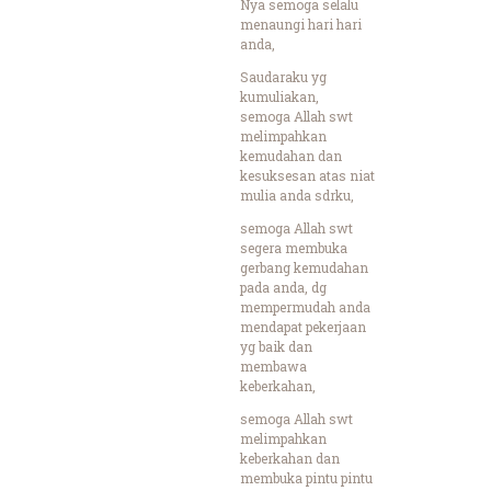
Nya semoga selalu
menaungi hari hari
anda,
Saudaraku yg
kumuliakan,
semoga Allah swt
melimpahkan
kemudahan dan
kesuksesan atas niat
mulia anda sdrku,
semoga Allah swt
segera membuka
gerbang kemudahan
pada anda, dg
mempermudah anda
mendapat pekerjaan
yg baik dan
membawa
keberkahan,
semoga Allah swt
melimpahkan
keberkahan dan
membuka pintu pintu