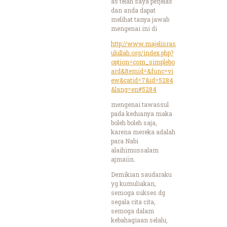
as telah saya perjelas
dan anda dapat
melihat tanya jawab
mengenai ini di
http://www.majelisras
ulullah.org/index.php?
option=com_simplebo
ard&Itemid=&func=vi
ew&catid=7&id=5284
&lang=en#5284
mengenai tawassul
pada keduanya maka
boleh boleh saja,
karena mereka adalah
para Nabi
alaihimussalam
ajmaiin.
Demikian saudaraku
yg kumuliakan,
semoga sukses dg
segala cita cita,
semoga dalam
kebahagiaan selalu,