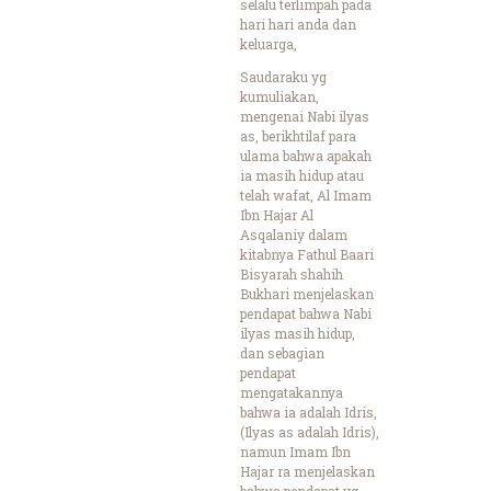
selalu terlimpah pada
hari hari anda dan
keluarga,
Saudaraku yg
kumuliakan,
mengenai Nabi ilyas
as, berikhtilaf para
ulama bahwa apakah
ia masih hidup atau
telah wafat, Al Imam
Ibn Hajar Al
Asqalaniy dalam
kitabnya Fathul Baari
Bisyarah shahih
Bukhari menjelaskan
pendapat bahwa Nabi
ilyas masih hidup,
dan sebagian
pendapat
mengatakannya
bahwa ia adalah Idris,
(Ilyas as adalah Idris),
namun Imam Ibn
Hajar ra menjelaskan
bahwa pendapat yg