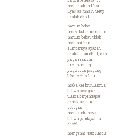
mengatakan Nabi
Ilyas as masih hidup
adalah dhoif.
namun beliau
menyebut sumber lain
namun beliau tidak
memastikan
sumbernya apakah
shahih atau dhoif, dan
penjelasan ini
dijelaskan dg
penjelasan panjang
lebar oleh beliau
maka kesimpulannya
bahwa sebagian
ulama berpendapat
demikian dan
sebagian
mengatakannya
bahwa pendapat itu
dhoif.
mengenai Nabi Khidir