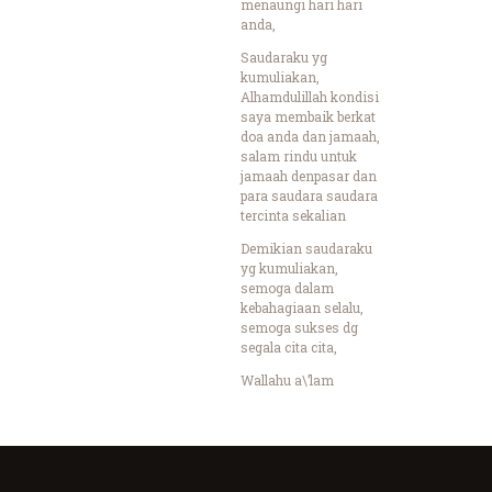
menaungi hari hari
anda,
Saudaraku yg
kumuliakan,
Alhamdulillah kondisi
saya membaik berkat
doa anda dan jamaah,
salam rindu untuk
jamaah denpasar dan
para saudara saudara
tercinta sekalian
Demikian saudaraku
yg kumuliakan,
semoga dalam
kebahagiaan selalu,
semoga sukses dg
segala cita cita,
Wallahu a\’lam