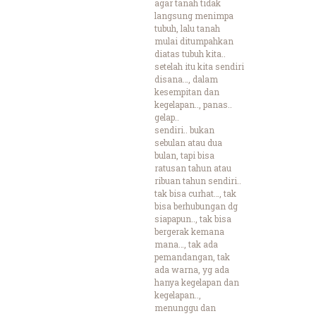
agar tanah tidak
langsung menimpa
tubuh, lalu tanah
mulai ditumpahkan
diatas tubuh kita..
setelah itu kita sendiri
disana…, dalam
kesempitan dan
kegelapan.., panas..
gelap..
sendiri.. bukan
sebulan atau dua
bulan, tapi bisa
ratusan tahun atau
ribuan tahun sendiri..
tak bisa curhat…, tak
bisa berhubungan dg
siapapun.., tak bisa
bergerak kemana
mana…, tak ada
pemandangan, tak
ada warna, yg ada
hanya kegelapan dan
kegelapan..,
menunggu dan