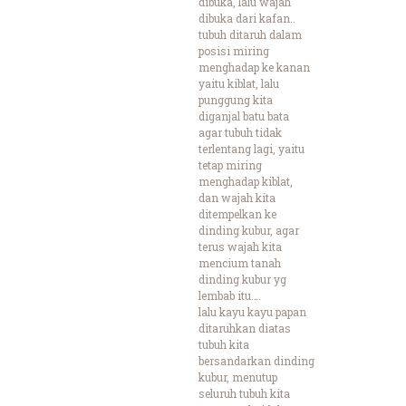
dibuka, lalu wajah
dibuka dari kafan..
tubuh ditaruh dalam
posisi miring
menghadap ke kanan
yaitu kiblat, lalu
punggung kita
diganjal batu bata
agar tubuh tidak
terlentang lagi, yaitu
tetap miring
menghadap kiblat,
dan wajah kita
ditempelkan ke
dinding kubur, agar
terus wajah kita
mencium tanah
dinding kubur yg
lembab itu….
lalu kayu kayu papan
ditaruhkan diatas
tubuh kita
bersandarkan dinding
kubur, menutup
seluruh tubuh kita