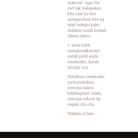
maksiat.. agar Dia
swt tak melupakan
kita saat itu dan
mengasihani kita yg
telah terbujur kaku
didalam tanah lembab
ribuan tahun..
3. anda boleh
mengamalkannya
untuk jodoh anda
saudaraku, Ijazah
artinya izin.
Demikian saudaraku
yg kumuliakan,
semoga dalam
kebahagiaan selalu,
semoga sukses dg
segala cita cita,
Wallahu a\’lam