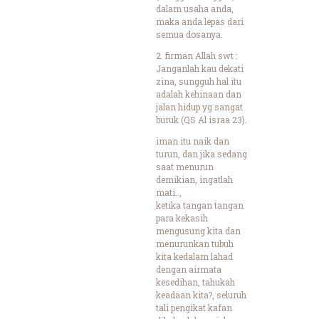
dalam usaha anda,
maka anda lepas dari
semua dosanya.
2. firman Allah swt :
Janganlah kau dekati
zina, sungguh hal itu
adalah kehinaan dan
jalan hidup yg sangat
buruk (QS Al israa 23).
iman itu naik dan
turun, dan jika sedang
saat menurun
demikian, ingatlah
mati..,
ketika tangan tangan
para kekasih
mengusung kita dan
menurunkan tubuh
kita kedalam lahad
dengan airmata
kesedihan, tahukah
keadaan kita?, seluruh
tali pengikat kafan