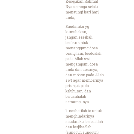
Kesejukan Rahmat
Nya semoga selalu
menaungi hari hari
anda,
Saudaraku yg
kumuliakan,
jangan sesekali
berfikir untuk
menanggung dosa
orang lain, berdoalah
pada Allah swt
mengampuni dosa
anda dan dosanya,
dan mohon pada Allah
swt agar memberinya
petunjuk pada
keluhuran, dan
berusahalah
semampunya.
1. nashatilah ia untuk
menghindarinya
saudaraku, berbuatlah
dan berjihadlah
(sungguh sungguh)