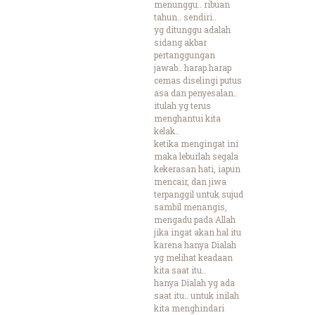
menunggu.. ribuan
tahun.. sendiri..
yg ditunggu adalah
sidang akbar
pertanggungan
jawab.. harap harap
cemas diselingi putus
asa dan penyesalan..
itulah yg terus
menghantui kita
kelak..
ketika mengingat ini
maka leburlah segala
kekerasan hati, iapun
mencair, dan jiwa
terpanggil untuk sujud
sambil menangis,
mengadu pada Allah
jika ingat akan hal itu
karena hanya Dialah
yg melihat keadaan
kita saat itu..
hanya Dialah yg ada
saat itu.. untuk inilah
kita menghindari