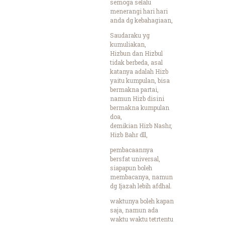
semoga selalu
menerangi hari hari
anda dg kebahagiaan,
Saudaraku yg
kumuliakan,
Hizbun dan Hizbul
tidak berbeda, asal
katanya adalah Hizb
yaitu kumpulan, bisa
bermakna partai,
namun Hizb disini
bermakna kumpulan
doa,
demikian Hizb Nashr,
Hizb Bahr dll,
pembacaannya
bersfat universal,
siapapun boleh
membacanya, namun
dg Ijazah lebih afdhal.
waktunya boleh kapan
saja, namun ada
waktu waktu tetrtentu