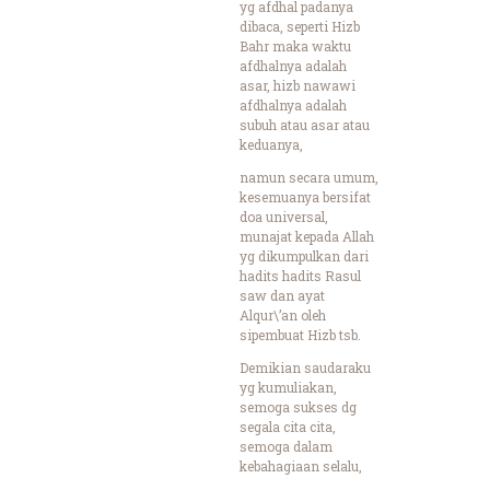
yg afdhal padanya
dibaca, seperti Hizb
Bahr maka waktu
afdhalnya adalah
asar, hizb nawawi
afdhalnya adalah
subuh atau asar atau
keduanya,
namun secara umum,
kesemuanya bersifat
doa universal,
munajat kepada Allah
yg dikumpulkan dari
hadits hadits Rasul
saw dan ayat
Alqur\’an oleh
sipembuat Hizb tsb.
Demikian saudaraku
yg kumuliakan,
semoga sukses dg
segala cita cita,
semoga dalam
kebahagiaan selalu,