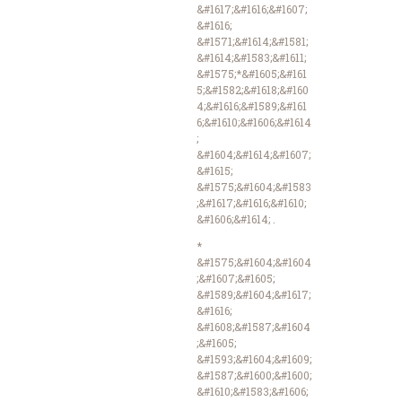
&#1617;&#1616;&#1607;
&#1616;
&#1571;&#1614;&#1581;
&#1614;&#1583;&#1611;
&#1575;*&#1605;&#161
5;&#1582;&#1618;&#160
4;&#1616;&#1589;&#161
6;&#1610;&#1606;&#1614
;
&#1604;&#1614;&#1607;
&#1615;
&#1575;&#1604;&#1583
;&#1617;&#1616;&#1610;
&#1606;&#1614; .
*
&#1575;&#1604;&#1604
;&#1607;&#1605;
&#1589;&#1604;&#1617;
&#1616;
&#1608;&#1587;&#1604
;&#1605;
&#1593;&#1604;&#1609;
&#1587;&#1600;&#1600;
&#1610;&#1583;&#1606;