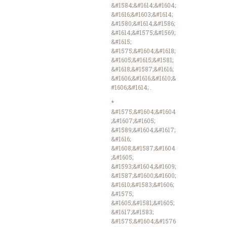
&#1584;&#1614;&#1604;
&#1616;&#1603;&#1614;
&#1580;&#1614;&#1586;
&#1614;&#1575;&#1569;
&#1615;
&#1575;&#1604;&#1618;
&#1605;&#1615;&#1581;
&#1618;&#1587;&#1616;
&#1606;&#1616;&#1610;&
#1606;&#1614; .
*
&#1575;&#1604;&#1604
;&#1607;&#1605;
&#1589;&#1604;&#1617;
&#1616;
&#1608;&#1587;&#1604
;&#1605;
&#1593;&#1604;&#1609;
&#1587;&#1600;&#1600;
&#1610;&#1583;&#1606;
&#1575;
&#1605;&#1581;&#1605;
&#1617;&#1583;
&#1575;&#1604;&#1576