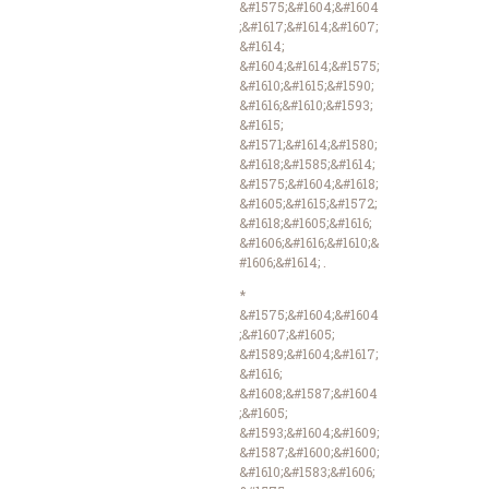
&#1575;&#1604;&#1604
;&#1617;&#1614;&#1607;
&#1614;
&#1604;&#1614;&#1575;
&#1610;&#1615;&#1590;
&#1616;&#1610;&#1593;
&#1615;
&#1571;&#1614;&#1580;
&#1618;&#1585;&#1614;
&#1575;&#1604;&#1618;
&#1605;&#1615;&#1572;
&#1618;&#1605;&#1616;
&#1606;&#1616;&#1610;&
#1606;&#1614; .
*
&#1575;&#1604;&#1604
;&#1607;&#1605;
&#1589;&#1604;&#1617;
&#1616;
&#1608;&#1587;&#1604
;&#1605;
&#1593;&#1604;&#1609;
&#1587;&#1600;&#1600;
&#1610;&#1583;&#1606;