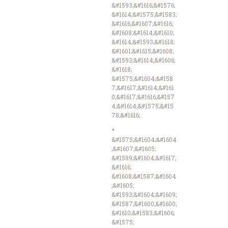
&#1593;&#1616;&#1576;
&#1614;&#1575;&#1583;
&#1616;&#1607;&#1616;
&#1608;&#1614;&#1610;
&#1614;&#1593;&#1618;
&#1601;&#1615;&#1608;
&#1593;&#1614;&#1606;
&#1618;
&#1575;&#1604;&#158
7;&#1617;&#1614;&#161
0;&#1617;&#1616;&#157
4;&#1614;&#1575;&#15
78;&#1616; .
*
&#1575;&#1604;&#1604
;&#1607;&#1605;
&#1589;&#1604;&#1617;
&#1616;
&#1608;&#1587;&#1604
;&#1605;
&#1593;&#1604;&#1609;
&#1587;&#1600;&#1600;
&#1610;&#1583;&#1606;
&#1575;