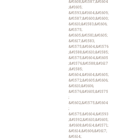
&#1608;&#1587;&#1604
;&#1605;
&#1593;&#1604;&#1609;
&#1587;&#1600;&#1600;
&#1610;&#1583;&#1606;
&#1575;
&#1605;&#1581;&#1605;
&#1617;&#1583;
&#1575;&#1604;&#1576
;&#1588;&#1610;&#1585;
&#1575;&#1604;&#1605
;&#1576;&#1588;&#1617
;&#1585;
&#1604;&#1604;&#1605;
&#1572;&#1605;&#1606;
&#1610;&#1606;
&#1576;&#1605;&#1575
;
&#1602;&#1575;&#1604
;
&#1575;&#1604;&#1593
;&#1592;&#1610;&#1605;
:&#1608;&#1614;&#1571;
&#1614;&#1606;&#1617;
&#1614;