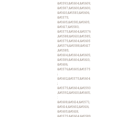
&#1593;&#1604;&#1609;
&#1587;&#1600;&#1600;
&#1610;&#1583;&#1606;
&#1575;
&#1605;&#1581;&#1605;
&#1617;&#1583;
&#1575;&#1604;&#1576
;&#1588;&#1610;&#1585;
&#1575;&#1604;&#1605
;&#1576;&#1588;&#1617
;&#1585;
&#1604;&#1604;&#1605;
&#1589;&#1604;&#1610;
&#1606;
&#1576;&#1605;&#1575
;
&#1602;&#1575;&#1604
;
&#1575;&#1604;&#1593
;&#1592;&#1610;&#1605;
:
&#1608;&#1614;&#1571;
&#1614;&#1602;&#1616;
&#1605;&#1618;
&#1575;&#1604;&#1589