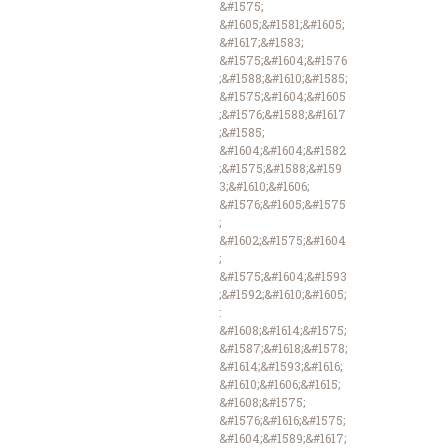
&#1575;
&#1605;&#1581;&#1605;
&#1617;&#1583;
&#1575;&#1604;&#1576
;&#1588;&#1610;&#1585;
&#1575;&#1604;&#1605
;&#1576;&#1588;&#1617
;&#1585;
&#1604;&#1604;&#1582
;&#1575;&#1588;&#159
3;&#1610;&#1606;
&#1576;&#1605;&#1575
;
&#1602;&#1575;&#1604
;
&#1575;&#1604;&#1593
;&#1592;&#1610;&#1605;
:
&#1608;&#1614;&#1575;
&#1587;&#1618;&#1578;
&#1614;&#1593;&#1616;
&#1610;&#1606;&#1615;
&#1608;&#1575;
&#1576;&#1616;&#1575;
&#1604;&#1589;&#1617;