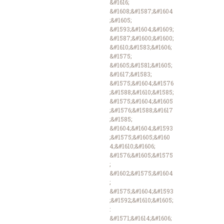
&#1616;
&#1608;&#1587;&#1604
;&#1605;
&#1593;&#1604;&#1609;
&#1587;&#1600;&#1600;
&#1610;&#1583;&#1606;
&#1575;
&#1605;&#1581;&#1605;
&#1617;&#1583;
&#1575;&#1604;&#1576
;&#1588;&#1610;&#1585;
&#1575;&#1604;&#1605
;&#1576;&#1588;&#1617
;&#1585;
&#1604;&#1604;&#1593
;&#1575;&#1605;&#160
4;&#1610;&#1606;
&#1576;&#1605;&#1575
;
&#1602;&#1575;&#1604
;
&#1575;&#1604;&#1593
;&#1592;&#1610;&#1605;
:
&#1571;&#1614;&#1606;