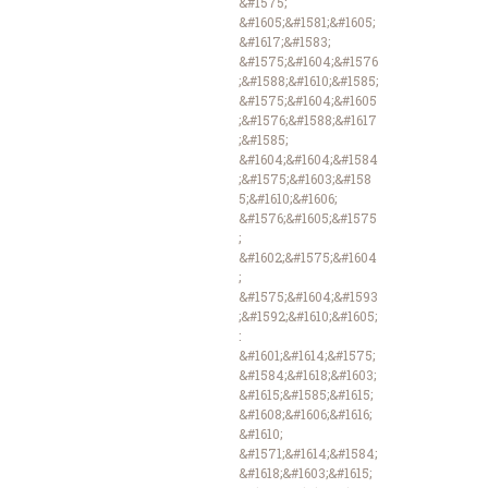
&#1575;
&#1605;&#1581;&#1605;
&#1617;&#1583;
&#1575;&#1604;&#1576
;&#1588;&#1610;&#1585;
&#1575;&#1604;&#1605
;&#1576;&#1588;&#1617
;&#1585;
&#1604;&#1604;&#1584
;&#1575;&#1603;&#158
5;&#1610;&#1606;
&#1576;&#1605;&#1575
;
&#1602;&#1575;&#1604
;
&#1575;&#1604;&#1593
;&#1592;&#1610;&#1605;
:
&#1601;&#1614;&#1575;
&#1584;&#1618;&#1603;
&#1615;&#1585;&#1615;
&#1608;&#1606;&#1616;
&#1610;
&#1571;&#1614;&#1584;
&#1618;&#1603;&#1615;