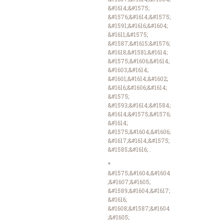
&#1614;&#1575;
&#1576;&#1614;&#1575;
&#1591;&#1616;&#1604;
&#1611;&#1575;
&#1587;&#1615;&#1576;
&#1618;&#1581;&#1614;
&#1575;&#1606;&#1614;
&#1603;&#1614;
&#1601;&#1614;&#1602;
&#1616;&#1606;&#1614;
&#1575;
&#1593;&#1614;&#1584;
&#1614;&#1575;&#1576;
&#1614;
&#1575;&#1604;&#1606;
&#1617;&#1614;&#1575;
&#1585;&#1616; .
*
&#1575;&#1604;&#1604
;&#1607;&#1605;
&#1589;&#1604;&#1617;
&#1616;
&#1608;&#1587;&#1604
;&#1605;