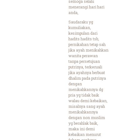
semoga selalu
menerangi hari hari
anda,
Saudaraku yg
kumuliakan,
kesimpulan dari
hadits hadits tsb,
pernikahan tetap sah
jika ayah menikahkan
wanita perawan
tanpa persetujuan
putrinya, terkecuali
jika ayahnya berbuat
dhalim pada putrinya
dengan
menikahkannya dg
pria yg tidak baik
walau demi kebaikan,
misalnya sang ayah
menikahkannya
dengan non muslim
yg berahlak baik,
maka ini demi
kebaikan menurut
faham ayahnya