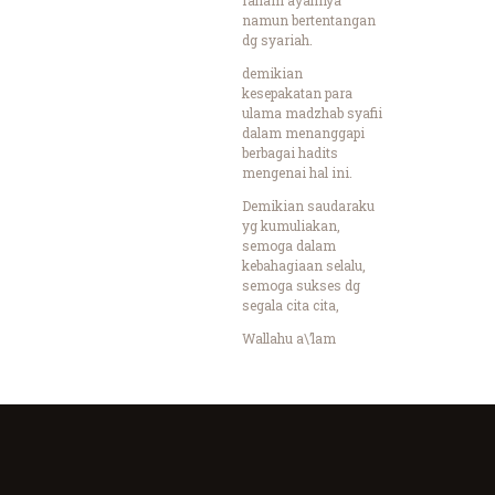
namun bertentangan
dg syariah.
demikian
kesepakatan para
ulama madzhab syafii
dalam menanggapi
berbagai hadits
mengenai hal ini.
Demikian saudaraku
yg kumuliakan,
semoga dalam
kebahagiaan selalu,
semoga sukses dg
segala cita cita,
Wallahu a\’lam