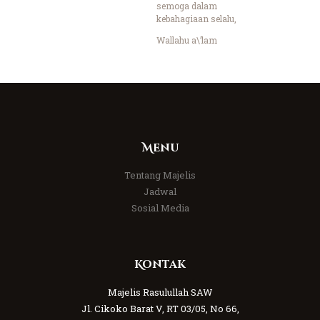
semoga dalam
kebahagiaan selalu,
Wallahu a\’lam
Menu
Tentang Majelis
Jadwal
Sosial Media
Kontak
Majelis Rasulullah SAW
Jl. Cikoko Barat V, RT 03/05, No 66,