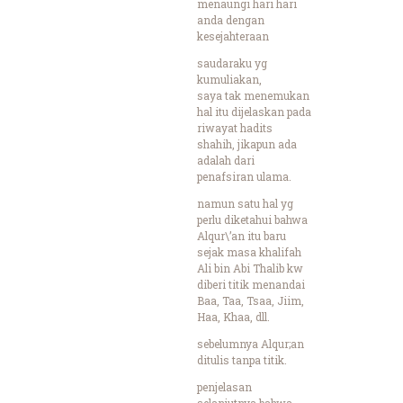
menaungi hari hari
anda dengan
kesejahteraan
saudaraku yg
kumuliakan,
saya tak menemukan
hal itu dijelaskan pada
riwayat hadits
shahih, jikapun ada
adalah dari
penafsiran ulama.
namun satu hal yg
perlu diketahui bahwa
Alqur\’an itu baru
sejak masa khalifah
Ali bin Abi Thalib kw
diberi titik menandai
Baa, Taa, Tsaa, Jiim,
Haa, Khaa, dll.
sebelumnya Alqur;an
ditulis tanpa titik.
penjelasan
selanjutnya bahwa