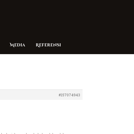
Media
Referensi
#157074943