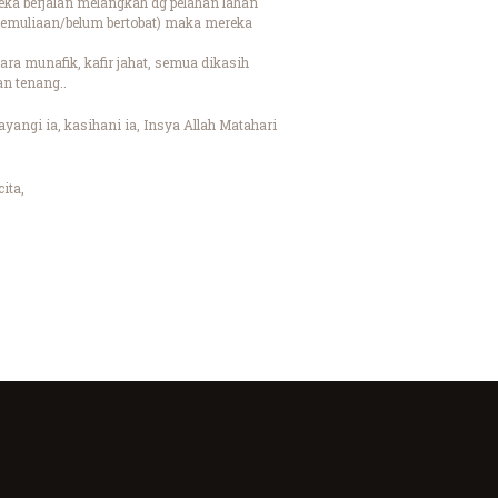
eka berjalan melangkah dg pelahan lahan
u kemuliaan/belum bertobat) maka mereka
ara munafik, kafir jahat, semua dikasih
an tenang..
ayangi ia, kasihani ia, Insya Allah Matahari
ita,