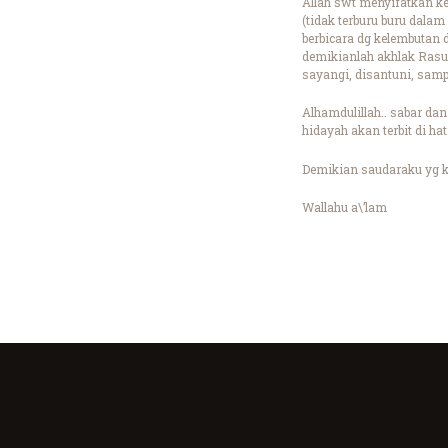
Allah swt menyifatkan ke
(tidak terburu buru dala
berbicara dg kelembutan d
demikianlah akhlak Rasul
sayangi, disantuni, sampa
Alhamdulillah.. sabar dan
hidayah akan terbit di hat
Demikian saudaraku yg k
Wallahu a\’lam