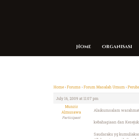
Home
Organisasi
Home
›
Forums
›
Forum Masalah Umum
›
Peruba
July 16, 2009 at 11:07 pm
Munzir
Alaikumsalam warahmatu
Almusawa
Participant
kebahagiaan dan Kesejuk
Saudaraku yg kumuliaka