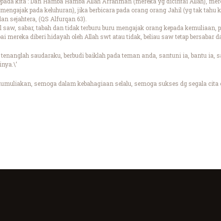
pada kita : Dan Hamba Hamba Allah Arrahman (mereka yg dicintai Allah), mer
m mengajak pada keluhuran), jika berbicara pada orang orang Jahil (yg tak tah
an sejahtera, (QS Alfurqan 63).
 saw, sabar, tabah dan tidak terburu buru mengajak orang kepada kemuliaan, p
i mereka diberi hidayah oleh Allah swt atau tidak, beliau saw tetap bersabar d
 tenanglah saudaraku, berbudi baiklah pada teman anda, santuni ia, bantu ia, s
inya.\’
umuliakan, semoga dalam kebahagiaan selalu, semoga sukses dg segala cita c