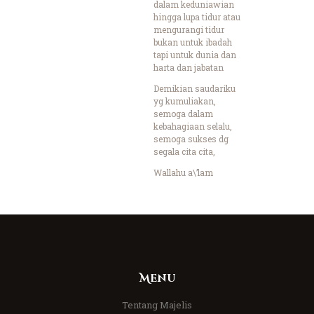
dalam keduniawian
hingga lupa tidur atau
mengurangi tidur
bukan untuk ibadah
tapi untuk dunia dan
harta dan jabatan
Demikian saudariku
yg kumuliakan,
semoga dalam
kebahagiaan selalu,
semoga sukses dg
segala cita cita,
Wallahu a\’lam
Menu
Tentang Majelis