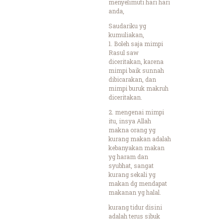
menyelimuti hari hari
anda,
Saudariku yg
kumuliakan,
1. Boleh saja mimpi
Rasul saw
diceritakan, karena
mimpi baik sunnah
dibicarakan, dan
mimpi buruk makruh
diceritakan.
2. mengenai mimpi
itu, insya Allah
makna orang yg
kurang makan adalah
kebanyakan makan
yg haram dan
syubhat, sangat
kurang sekali yg
makan dg mendapat
makanan yg halal.
kurang tidur disini
adalah terus sibuk