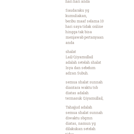
hari hari anda
Saudaraku yg
kumuliakan,
beribu maaf selama 10
hari saya tidak online
hingga tak bisa
menjawab pertanyaan
anda
shalat
Lail/Qiyamullail
adalah setelah shalat
Isya dan sebelum
adzan Subuh.
semua shalat sunnah
diantara waktu tsb
diatas adalah
termasuk Qiyamullail,
Tahajjud adalah
semua shalat sunnah
diwaktu sbgmn
diatas, namun yg
dilakukan setelah
tidur.