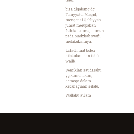
bisa digabung dg
Tahiyyatul Masjid,
mengenai Qabliyyah
jumat merupakan
Ikthilaf ulama, namun
pada Madzhab syafii
melakukannya.
Lafadh niat boleh
dilakukan dan tidak
wajib.
Demikian saudaraku
yg kumuliakan,
semoga dalam
kebahagiaan selalu,
Wallahu a\’lam