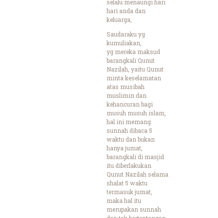
selalu menaungi hari
hari anda dan
keluarga,
Saudaraku yg
kumuliakan,
yg mereka maksud
barangkali Qunut
Nazilah, yaitu Qunut
minta keselamatan
atas musibah
muslimin dan
kehancuran bagi
musuh musuh islam,
hal ini memang
sunnah dibaca 5
waktu dan bukan
hanya jumat,
barangkali di masjid
itu diberlakukan
Qunut Nazilah selama
shalat 5 waktu
termasuk jumat,
maka hal itu
merupakan sunnah
dan tak bertentangan