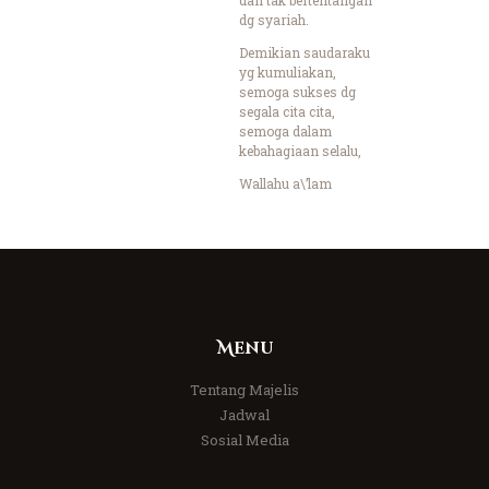
dg syariah.
Demikian saudaraku
yg kumuliakan,
semoga sukses dg
segala cita cita,
semoga dalam
kebahagiaan selalu,
Wallahu a\’lam
Menu
Tentang Majelis
Jadwal
Sosial Media