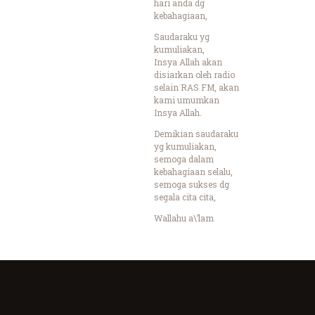
hari anda dg
kebahagiaan,
Saudaraku yg
kumuliakan,
Insya Allah akan
disiarkan oleh radio
selain RAS FM, akan
kami umumkan
Insya Allah.
Demikian saudaraku
yg kumuliakan,
semoga dalam
kebahagiaan selalu,
semoga sukses dg
segala cita cita,
Wallahu a\’lam