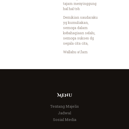
tajam menyinggung
hal hal tsb.
Demikian saudaraku
yg kumuliakan,
semoga dalam
kebahagiaan selalu,
semoga sukses dg
segala cita cita,
Wallahu a\’lam
Menu
Tentang Majelis
Jadwal
Sosial Media