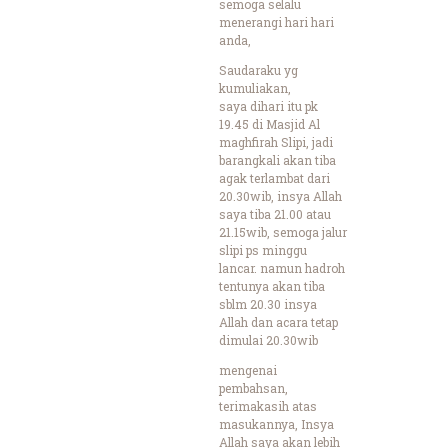
semoga selalu
menerangi hari hari
anda,
Saudaraku yg
kumuliakan,
saya dihari itu pk
19.45 di Masjid Al
maghfirah Slipi, jadi
barangkali akan tiba
agak terlambat dari
20.30wib, insya Allah
saya tiba 21.00 atau
21.15wib, semoga jalur
slipi ps minggu
lancar. namun hadroh
tentunya akan tiba
sblm 20.30 insya
Allah dan acara tetap
dimulai 20.30wib
mengenai
pembahsan,
terimakasih atas
masukannya, Insya
Allah saya akan lebih