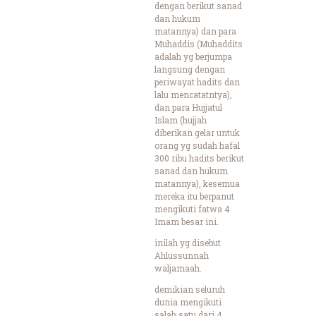
dengan berikut sanad
dan hukum
matannya) dan para
Muhaddis (Muhaddits
adalah yg berjumpa
langsung dengan
periwayat hadits dan
lalu mencatatntya),
dan para Hujjatul
Islam (hujjah
diberikan gelar untuk
orang yg sudah hafal
300 ribu hadits berikut
sanad dan hukum
matannya), kesemua
mereka itu berpanut
mengikuti fatwa 4
Imam besar ini.
inilah yg disebut
Ahlussunnah
waljamaah.
demikian seluruh
dunia mengikuti
salah satu dari 4