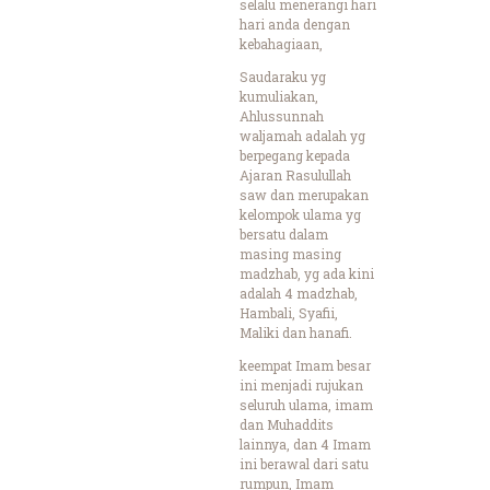
selalu menerangi hari
hari anda dengan
kebahagiaan,
Saudaraku yg
kumuliakan,
Ahlussunnah
waljamah adalah yg
berpegang kepada
Ajaran Rasulullah
saw dan merupakan
kelompok ulama yg
bersatu dalam
masing masing
madzhab, yg ada kini
adalah 4 madzhab,
Hambali, Syafii,
Maliki dan hanafi.
keempat Imam besar
ini menjadi rujukan
seluruh ulama, imam
dan Muhaddits
lainnya, dan 4 Imam
ini berawal dari satu
rumpun, Imam