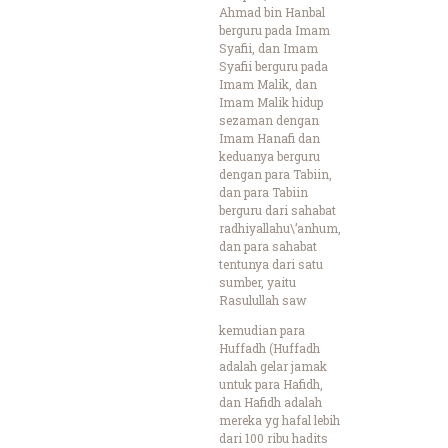
Ahmad bin Hanbal
berguru pada Imam
Syafii, dan Imam
Syafii berguru pada
Imam Malik, dan
Imam Malik hidup
sezaman dengan
Imam Hanafi dan
keduanya berguru
dengan para Tabiin,
dan para Tabiin
berguru dari sahabat
radhiyallahu\’anhum,
dan para sahabat
tentunya dari satu
sumber, yaitu
Rasulullah saw
kemudian para
Huffadh (Huffadh
adalah gelar jamak
untuk para Hafidh,
dan Hafidh adalah
mereka yg hafal lebih
dari 100 ribu hadits