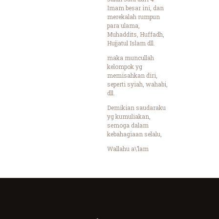
Imam besar ini, dan
merekalah rumpun
para ulama,
Muhaddits, Huffadh,
Hujjatul Islam dll.
maka muncullah
kelompok yg
memisahkan diri,
seperti syiah, wahabi,
dll.
Demikian saudaraku
yg kumuliakan,
semoga dalam
kebahagiaan selalu,
Wallahu a\’lam