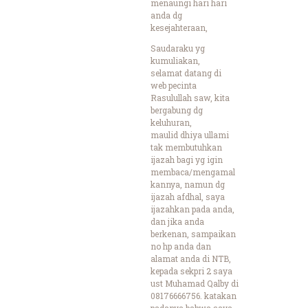
menaungi hari hari
anda dg
kesejahteraan,
Saudaraku yg
kumuliakan,
selamat datang di
web pecinta
Rasulullah saw, kita
bergabung dg
keluhuran,
maulid dhiya ullami
tak membutuhkan
ijazah bagi yg igin
membaca/mengamal
kannya, namun dg
ijazah afdhal, saya
ijazahkan pada anda,
dan jika anda
berkenan, sampaikan
no hp anda dan
alamat anda di NTB,
kepada sekpri 2 saya
ust Muhamad Qalby di
08176666756. katakan
padanya bahwa saya