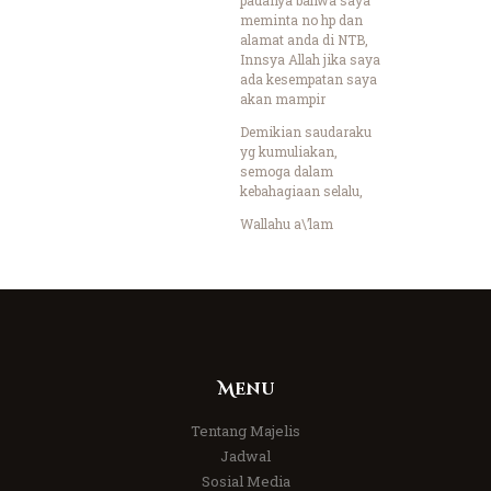
meminta no hp dan
alamat anda di NTB,
Innsya Allah jika saya
ada kesempatan saya
akan mampir
Demikian saudaraku
yg kumuliakan,
semoga dalam
kebahagiaan selalu,
Wallahu a\’lam
Menu
Tentang Majelis
Jadwal
Sosial Media